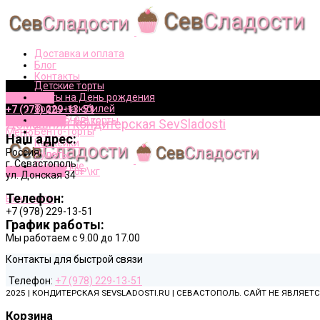
Доставка и оплата
Блог
Контакты
Детские торты
Торты на День рождения
Вконтакте
Торты на юбилей
+7 (978) 229-13-51
Свадебные торты
0
элементов
/
0
₽\кг
Домашняя кондитерская SevSladosti
Бенто-торты
Меню
Наш адрес:
Капкейки
Россия
,
Рулеты
г. Севастополь
Пирожные
0
элементов
/
0
₽\кг
ул. Донская 34
+7 (978) 229-13-51
Телефон:
Вконтакте
+7 (978) 229-13-51
График работы:
Мы работаем
с 9.00 до 17.00
Контакты для быстрой связи
Телефон:
+7 (978) 229-13-51
2025 | КОНДИТЕРСКАЯ SEVSLADOSTI.RU | СЕВАСТОПОЛЬ. САЙТ НЕ ЯВЛЯЕ
Корзина