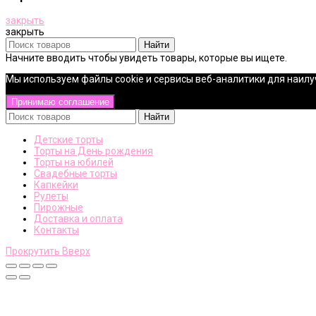
закрыть
закрыть
Найти
Начните вводить чтобы увидеть товары, которые вы ищете.
Мы используем файлы cookie и сервисы веб-аналитики для наилуч
Принимаю соглашение
Найти
Детские торты
Торты на День рождения
Торты на юбилей
Свадебные торты
Капкейки
Рулеты
Пирожные
Доставка и оплата
Контакты
Прокрутить Вверх