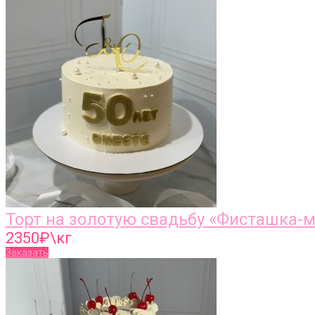
Торт на золотую свадьбу «Фисташка-
2350
₽\кг
Заказать