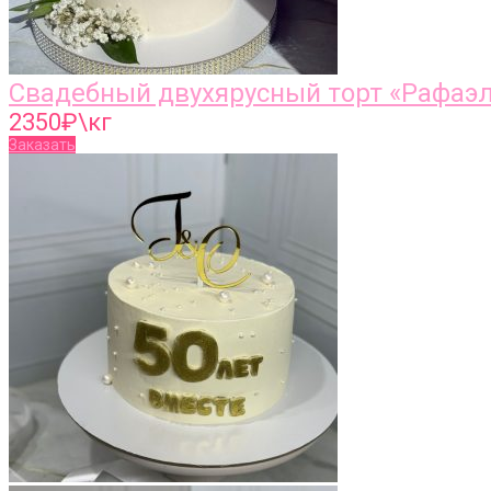
Свадебный двухярусный торт «Рафаэл
2350
₽\кг
Заказать