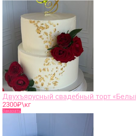
Двухъярусный свадебный торт «Белы
2300
₽\кг
Заказать