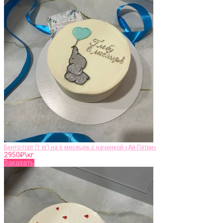
Бенто-торт (1 кг) на 6 месяцев с начинкой «Ай-Петри»
2950
₽\кг
Заказать