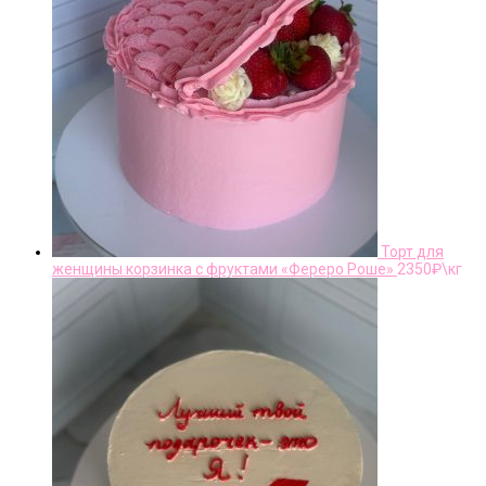
Торт для
женщины корзинка с фруктами «Фереро Роше»
2350
₽\кг