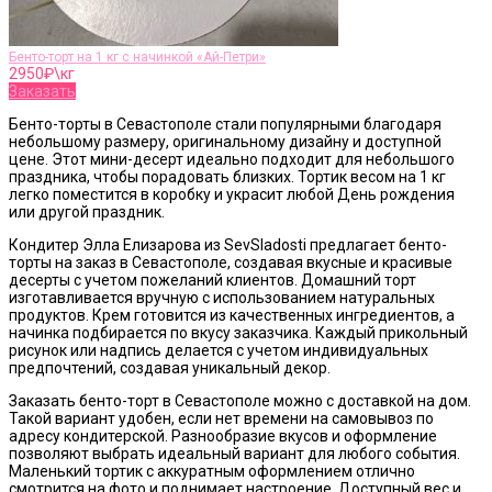
Бенто-торт на 1 кг с начинкой «Ай-Петри»
2950
₽\кг
Заказать
Бенто-торты в Севастополе стали популярными благодаря
небольшому размеру, оригинальному дизайну и доступной
цене. Этот мини-десерт идеально подходит для небольшого
праздника, чтобы порадовать близких. Тортик весом на 1 кг
легко поместится в коробку и украсит любой День рождения
или другой праздник.
Кондитер Элла Елизарова из SevSladosti предлагает бенто-
торты на заказ в Севастополе, создавая вкусные и красивые
десерты с учетом пожеланий клиентов. Домашний торт
изготавливается вручную с использованием натуральных
продуктов. Крем готовится из качественных ингредиентов, а
начинка подбирается по вкусу заказчика. Каждый прикольный
рисунок или надпись делается с учетом индивидуальных
предпочтений, создавая уникальный декор.
Заказать бенто-торт в Севастополе можно с доставкой на дом.
Такой вариант удобен, если нет времени на самовывоз по
адресу кондитерской. Разнообразие вкусов и оформление
позволяют выбрать идеальный вариант для любого события.
Маленький тортик с аккуратным оформлением отлично
смотрится на фото и поднимает настроение. Доступный вес и