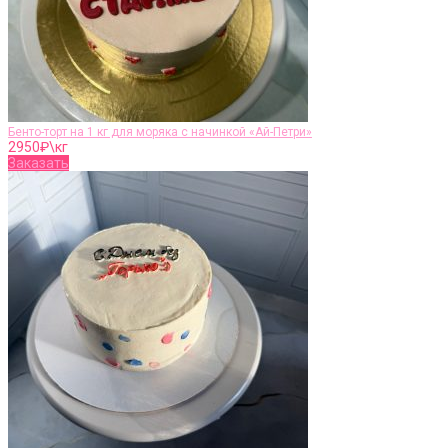
Бенто-торт на 1 кг для моряка с начинкой «Ай-Петри»
2950
₽\кг
Заказать