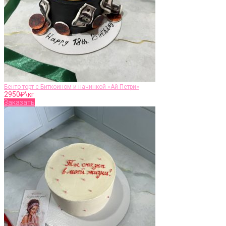
Бенто-торт c Биткоином и начинкой «Ай-Петри»
2950
₽\кг
Заказать