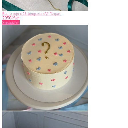
Бенто-торт к 23 февраля «Ай-Петри»
2950
₽\кг
Заказать