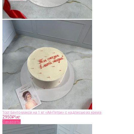
Торт Бенто-макси на 1 кг «Ай-Петри» с надписью из крема
2950
₽\кг
Заказать