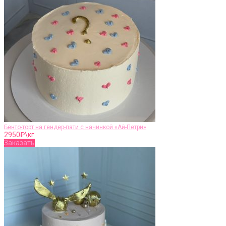
Бенто-торт на гендер-пати с начинкой «Ай-Петри»
2950
₽\кг
Заказать