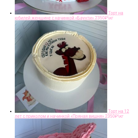
Торт на
юбилей женщине с начинкой «Баунти»
2350
₽\кг
Торт на 12
лет с приколом и начинкой «Пряная вишня»
2350
₽\кг