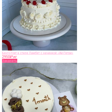
Бенто-торт в стиле Ламбет с начинкой «Ай-Петри»
2950
₽\кг
Заказать