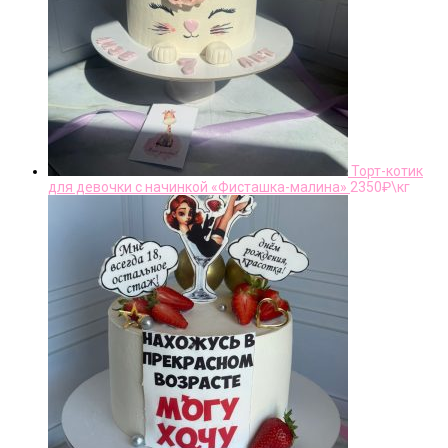
Торт-котик
для девочки с начинкой «Фисташка-малина»
2350
₽\кг