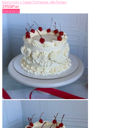
Бенто-торт с Гарри Поттером «Ай-Петри»
2950
₽\кг
Заказать