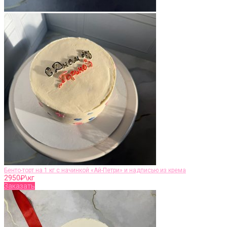
Бенто-торт на 1 кг с начинкой «Ай-Петри» и надписью из крема
2950
₽\кг
Заказать