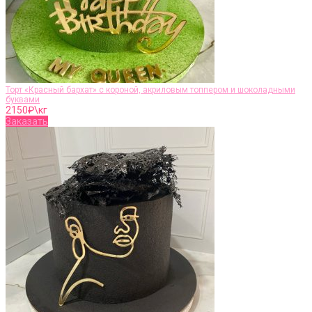
Торт «Красный бархат» с короной, акриловым топпером и шоколадными
буквами
2150
₽\кг
Заказать