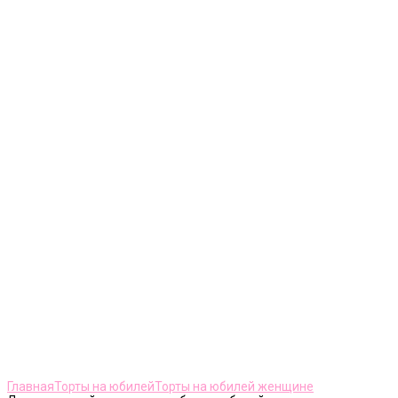
Нажмите, чтобы увеличить
Главная
Торты на юбилей
Торты на юбилей женщине