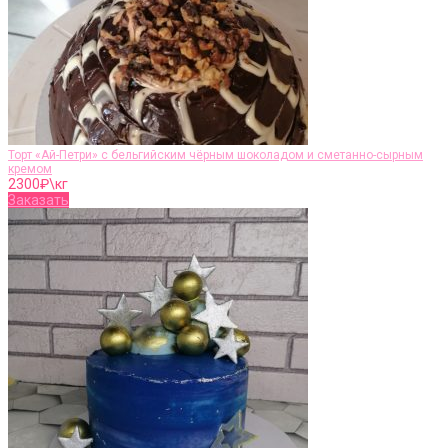
Торт «Ай-Петри» с бельгийским чёрным шоколадом и сметанно-сырным
кремом
2300
₽\кг
Заказать