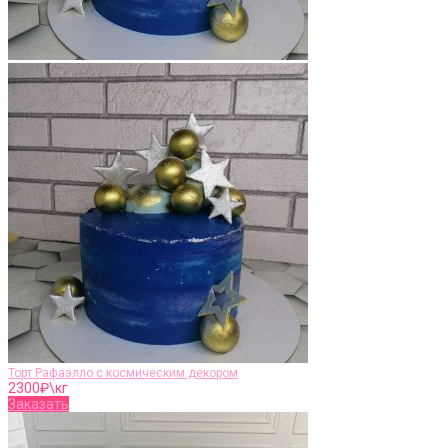
Торт Рафаэлло с космическим декором
2300
₽\кг
Заказать