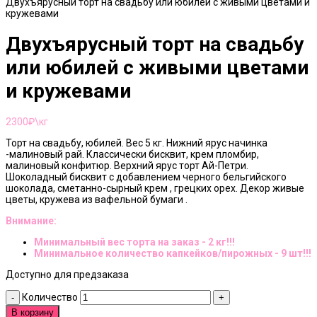
Двухъярусный торт на свадьбу или юбилей с живыми цветами и
кружевами
Двухъярусный торт на свадьбу
или юбилей с живыми цветами
и кружевами
2300
₽\кг
Торт на свадьбу, юбилей. Вес 5 кг. Нижний ярус начинка
-малиновый рай. Классически бисквит, крем пломбир,
малиновый конфитюр. Верхний ярус торт Ай-Петри.
Шоколадный бисквит с добавлением черного бельгийского
шоколада, сметанно-сырный крем , грецких орех. Декор живые
цветы, кружева из вафельной бумаги .
Внимание:
Минимальный вес торта на заказ - 2 кг!!!
Минимальное количество капкейков/пирожных - 9 шт!!!
Доступно для предзаказа
Количество
В корзину