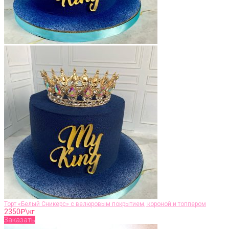
Торт «Белый Сникерс» с велюровым покрытием, короной и топпером
2350
₽\кг
Заказать