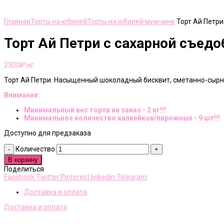
Нажмите, чтобы увеличить
Главная
Торты на юбилей
Торты на юбилей мужчине
Торт Ай Петри
Торт Ай Петри с сахарной съед
2300
₽\кг
Торт Ай Петри. Насыщенный шоколадный бисквит, сметанно-сырн
Внимание:
Минимальный вес торта на заказ - 2 кг!!!
Минимальное количество капкейков/пирожных - 9 шт!!!
Доступно для предзаказа
Количество
В корзину
Поделиться
Facebook
Twitter
Pinterest
linkedin
Telegram
Доставка и оплата
Доставка и оплата