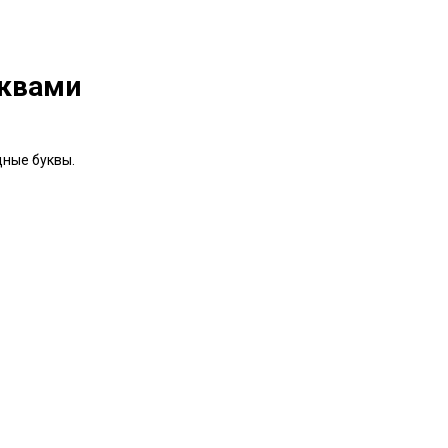
уквами
дные буквы.