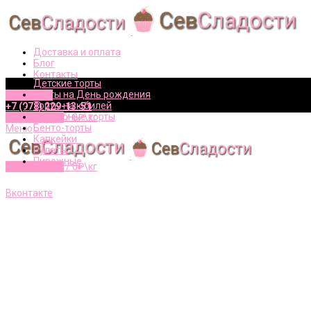
Доставка и оплата
Блог
Контакты
Детские торты
Торты на День рождения
Вконтакте
Торты на юбилей
+7 (978) 229-13-51
Свадебные торты
0
элементов
/
0
₽\кг
Бенто-торты
Меню
Капкейки
Рулеты
Пирожные
0
элементов
/
0
₽\кг
+7 (978) 229-13-51
Вконтакте