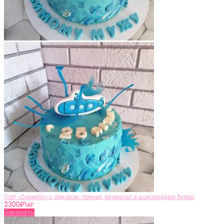
Торт «Сникерс» с декором: пряник, изомальт и шоколадные буквы
2300
₽\кг
Заказать