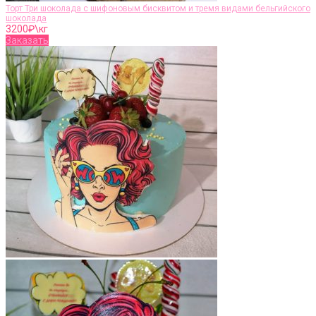
Торт Три шоколада с шифоновым бисквитом и тремя видами бельгийского
шоколада
3200
₽\кг
Заказать