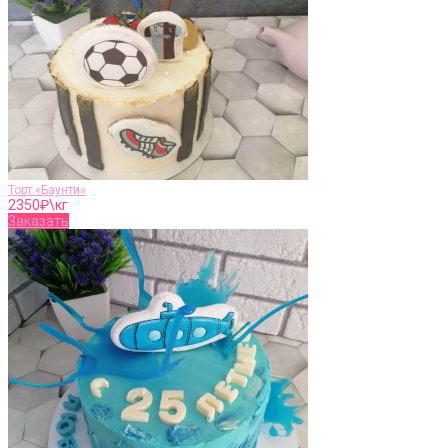
Торт «Баунти»
2350
₽\кг
Заказать