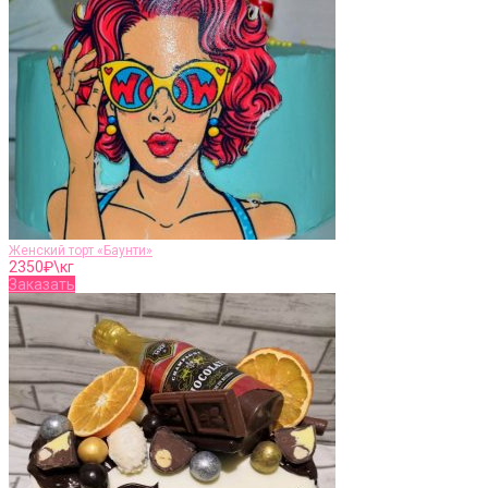
Женский торт «Баунти»
2350
₽\кг
Заказать