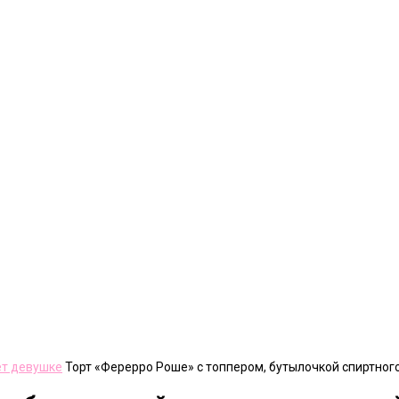
ет девушке
Торт «Ферерро Роше» c топпером, бутылочкой спиртного