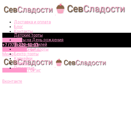
Доставка и оплата
Блог
Контакты
Детские торты
Торты на День рождения
Вконтакте
Торты на юбилей
+7 (978) 229-13-51
Свадебные торты
0
элементов
/
0
₽\кг
Бенто-торты
Меню
Капкейки
Рулеты
Пирожные
0
элементов
/
0
₽\кг
+7 (978) 229-13-51
Вконтакте