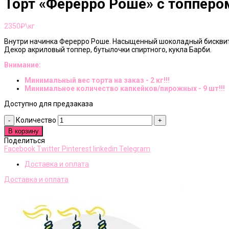
Торт «Ферерро Роше» c топперо
2350
₽\кг
Внутри начинка Ферерро Роше. Насыщенный шоколадный бисквит,
Декор акриловый топпер, бутылочки спиртного, кукла Барби.
Внимание:
Минимальный вес торта на заказ - 2 кг!!!
Минимальное количество капкейков/пирожных - 9 шт!!!
Доступно для предзаказа
Количество
В корзину
Поделиться
Facebook
Twitter
Pinterest
linkedin
Telegram
Доставка и оплата
Доставка и оплата