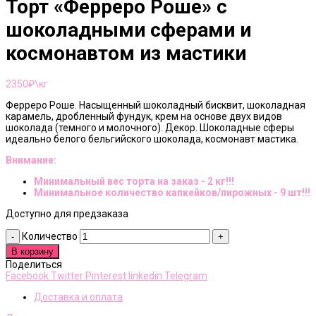
Торт «Ферреро Роше» с
шоколадными сферами и
космонавтом из мастики
2350
₽\кг
Ферреро Роше. Насыщенный шоколадный бисквит, шоколадная
карамель, дробленный фундук, крем на основе двух видов
шоколада (темного и молочного). Декор. Шоколадные сферы
идеально белого бельгийского шоколада, космонавт мастика.
Внимание:
Минимальный вес торта на заказ - 2 кг!!!
Минимальное количество капкейков/пирожных - 9 шт!!!
Доступно для предзаказа
Количество
В корзину
Поделиться
Facebook
Twitter
Pinterest
linkedin
Telegram
Доставка и оплата