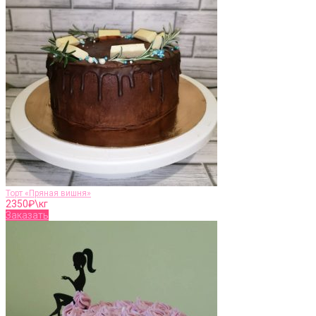
Торт «Пряная вишня»
2350
₽\кг
Заказать