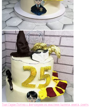
Торт Гарри Поттер c фигурками из мастики (шляпа, книга, снитч,