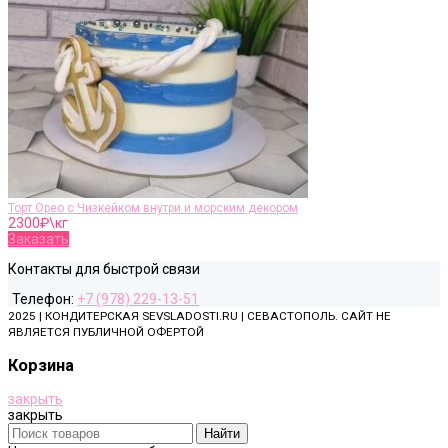
Торт Орео с Чизкейком внутри и морским декором
2300
₽\кг
Заказать
Контакты для быстрой связи
Телефон:
+7 (978) 229-13-51
2025 | КОНДИТЕРСКАЯ SEVSLADOSTI.RU | СЕВАСТОПОЛЬ. САЙТ НЕ
ЯВЛЯЕТСЯ ПУБЛИЧНОЙ ОФЕРТОЙ
Корзина
закрыть
закрыть
Найти