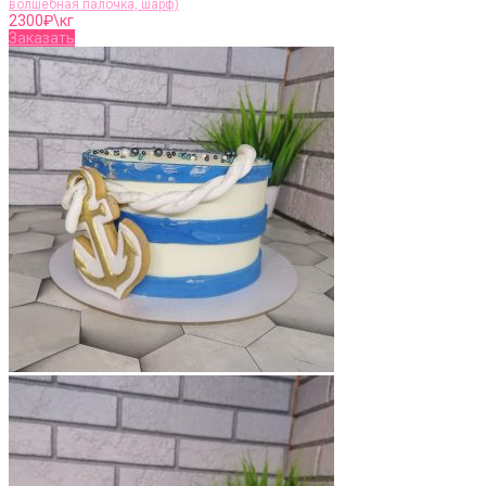
волшебная палочка, шарф)
2300
₽\кг
Заказать