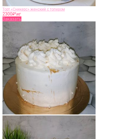
Торт «Сникерс» женский с топером
2300
₽\кг
Заказать