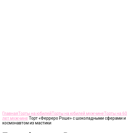
Нажмите, чтобы увеличить
Главная
Торты на юбилей
Торты на юбилей мужчине
Торты на 60
лет мужчине
Торт «Ферреро Роше» с шоколадными сферами и
космонавтом из мастики