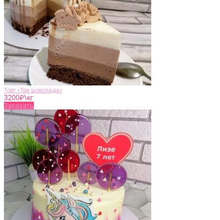
Торт «Три шоколада»
3200
₽\кг
Заказать