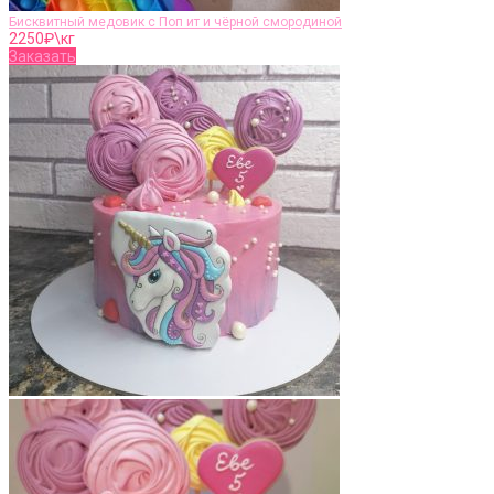
Бисквитный медовик с Поп ит и чёрной смородиной
2250
₽\кг
Заказать