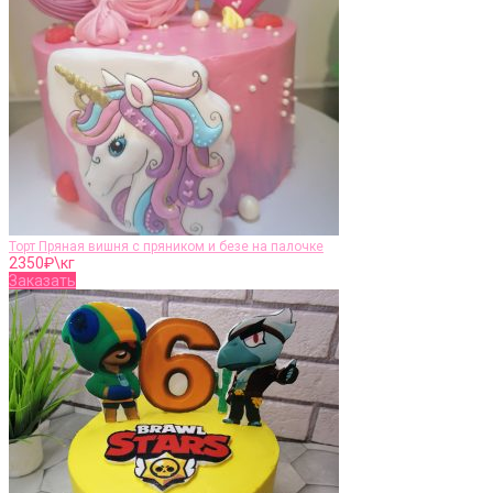
Торт Пряная вишня с пряником и безе на палочке
2350
₽\кг
Заказать