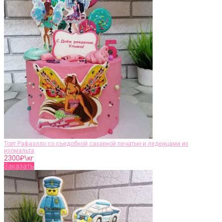
Торт Рафаэлло со съедобной сахарной печатью и леденцами из
изомальта
2300
₽\кг
Заказать