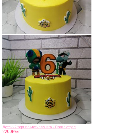
Детский торт по мотивам игры Бравл страс
2200
₽\кг