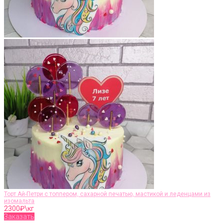
Торт Ай-Петри с топпером, сахарной печатью, мастикой и леденцами из
изомальта
2300
₽\кг
Заказать