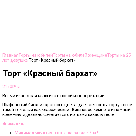
Нажмите, чтобы увеличить
Главная
Торты на юбилей
Торты на юбилей женщине
Торты на 25
лет девушке
Торт «Красный бархат»
Торт «Красный бархат»
2150
₽\кг
Всеми известная классика в новой интерпретации .
Шифоновый бисквит красного цвета дает легкость торту, он не
такой тяжелый как классический. Вишневое компоте и нежный
крем-чиз идеально сочетается с нотками какао в тесте.
Внимание:
Минимальный вес торта на заказ - 2 кг!!!