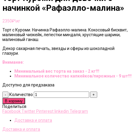
начинкой «Рафаэлло-малина»
2350
₽\кг
Торт с Куроми. Начинка Рафаэлло-малина. Кокосовый бисквит,
малиновый чизкейк, лепестки миндаля, хрустящие шарики,
малиновый ганаш.
Декор сахарная печать, звезды и сферы из шоколадной
глазури.
Внимание:
Минимальный вес торта на заказ - 2 кг!!!
Минимальное количество капкейков/пирожных - 9 шт!!!
Доступно для предзаказа
Количество
В корзину
Поделиться
Facebook
Twitter
Pinterest
linkedin
Telegram
Доставка и оплата
Доставка и оплата