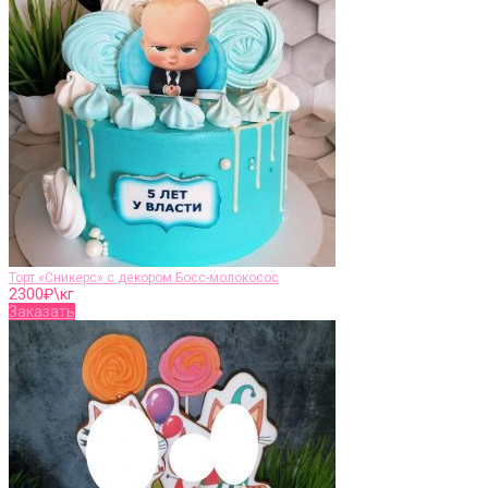
Торт «Сникерс» с декором Босс-молокосос
2300
₽\кг
Заказать