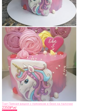
Торт Пряная вишня с пряником и безе на палочке
2350
₽\кг