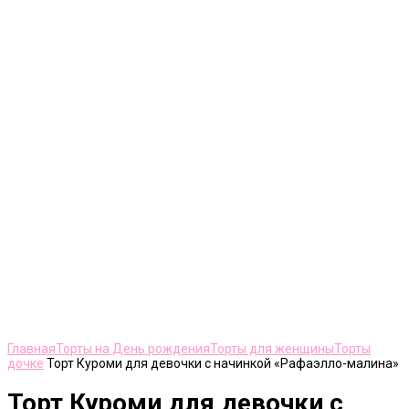
Нажмите, чтобы увеличить
Главная
Торты на День рождения
Торты для женщины
Торты
дочке
Торт Куроми для девочки с начинкой «Рафаэлло-малина»
Торт Куроми для девочки с