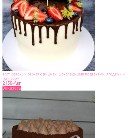
Торт Красный бархат c вишней, шоколадными подтеками, ягодами и
топпером
2150
₽\кг
Заказать