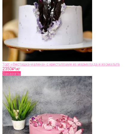
Торт «Фисташка-малина» с кристаллами из мармелада и изомальта
2350
₽\кг
Заказать