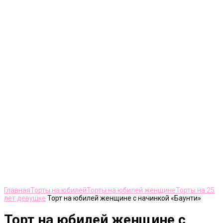
Нажмите, чтобы увеличить
Главная
Торты на юбилей
Торты на юбилей женщине
Торты на 25
лет девушке
Торт на юбилей женщине с начинкой «Баунти»
Торт на юбилей женщине с