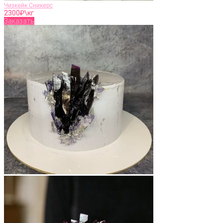
Чизкейк Сникерс
2300
₽\кг
Заказать