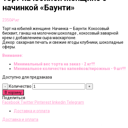
начинкой «Баунти»
2350
₽\кг
Торт на юбилей женщине. Начинка — Баунти. Кокосовый
бисквит, ганаш на молочном шоколаде , кокосовый заварной
крем с добавлением сыра маскарпоне.
Декор: сахарная печать и свежие ягоды клубники, шоколадные
сферы.
Внимание:
Минимальный вес торта на заказ - 2 кг!!!
Минимальное количество капкейков/пирожных - 9 шт!!!
Доступно для предзаказа
Количество
В корзину
Поделиться
Facebook
Twitter
Pinterest
linkedin
Telegram
Доставка и оплата
Доставка и оплата