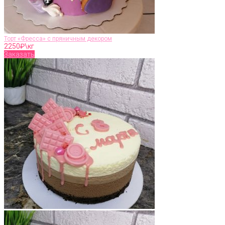
Торт «Фресса» с пряничным декором
2250
₽\кг
Заказать