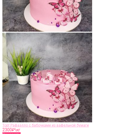
Торт Рафаэлло с бабочками из вафельной бумаги
2300
₽\кг