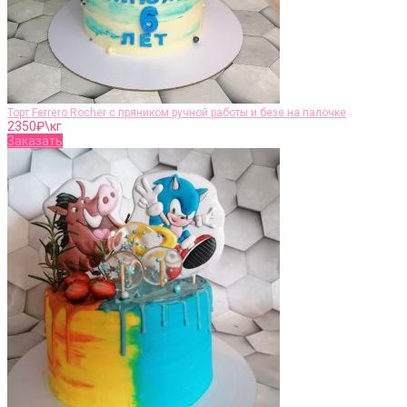
Торт Ferrero Rocher c пряником ручной работы и безе на палочке
2350
₽\кг
Заказать