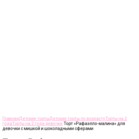
Нажмите, чтобы увеличить
Главная
Детские торты
Детские торты по возрасту
Торты на 2
года
Торты на 2 года девочке
Торт «Рафаэлло-малина» для
девочки с мишкой и шоколадными сферами