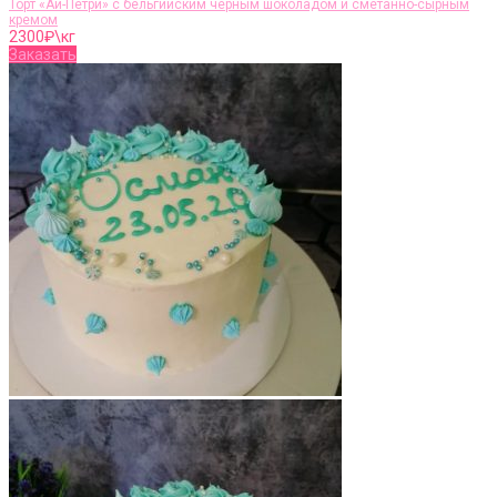
Торт «Ай-Петри» с бельгийским чёрным шоколадом и сметанно-сырным
кремом
2300
₽\кг
Заказать