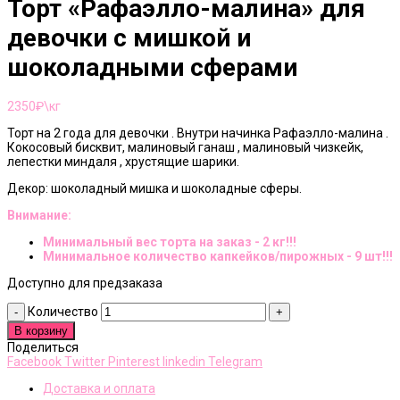
Торт «Рафаэлло-малина» для
девочки с мишкой и
шоколадными сферами
2350
₽\кг
Торт на 2 года для девочки . Внутри начинка Рафаэлло-малина .
Кокосовый бисквит, малиновый ганаш , малиновый чизкейк,
лепестки миндаля , хрустящие шарики.
Декор: шоколадный мишка и шоколадные сферы.
Внимание:
Минимальный вес торта на заказ - 2 кг!!!
Минимальное количество капкейков/пирожных - 9 шт!!!
Доступно для предзаказа
Количество
В корзину
Поделиться
Facebook
Twitter
Pinterest
linkedin
Telegram
Доставка и оплата