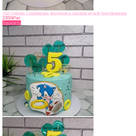
Торт Сникерс с карамелью, фундуком и декором из м/ф Трансформеры
2300
₽\кг
Заказать