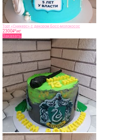
Торт «Сникерс» с декором Босс-молокосос
2300
₽\кг
Заказать