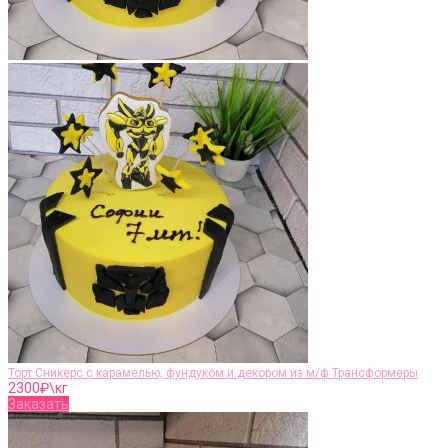
Торт Сникерс с карамелью, фундуком и декором из м/ф Трансформеры
2300
₽\кг
Заказать