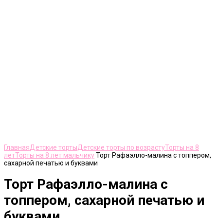
Нажмите, чтобы увеличить
Главная
Детские торты
Детские торты по возрасту
Торты на 8
лет
Торты на 8 лет мальчику
Торт Рафаэлло-малина с топпером,
сахарной печатью и буквами
Торт Рафаэлло-малина с
топпером, сахарной печатью и
буквами