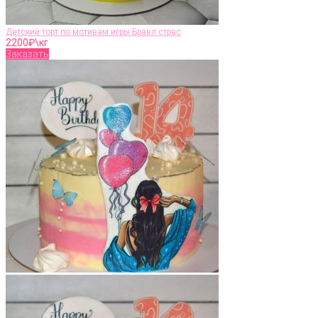
Детский торт по мотивам игры Бравл страс
2200
₽\кг
Заказать