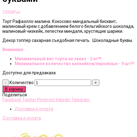
2350
₽\кг
Торт Рафаэлло-малина. Кокосово-миндальный бисквит,
малиновый крем с добавлением белого бельгийского шоколада,
малиновый чизкейк, лепестки миндаля, хрустящие шарики.
Декор топпер сахарная съедобная печать . Шоколадные буквы.
Внимание:
Минимальный вес торта на заказ - 2 кг!!!
Минимальное количество капкейков/пирожных - 9 шт!!!
Доступно для предзаказа
Количество
В корзину
Поделиться
Facebook
Twitter
Pinterest
linkedin
Telegram
Доставка и оплата
Доставка и оплата