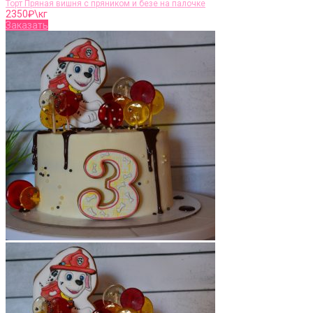
Торт Пряная вишня с пряником и безе на палочке
2350
₽\кг
Заказать