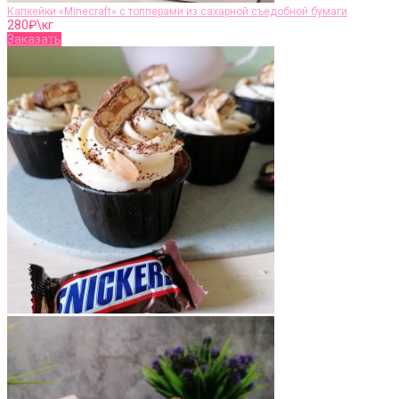
Капкейки «Minecraft» с топперами из сахарной съедобной бумаги
280
₽\кг
Заказать