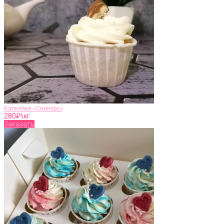
Капкейки «Сникерс»
280
₽\кг
Заказать