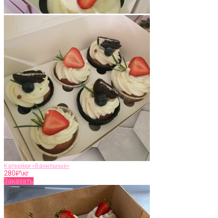
Капкейки «Ванильные»
280
₽\кг
Заказать