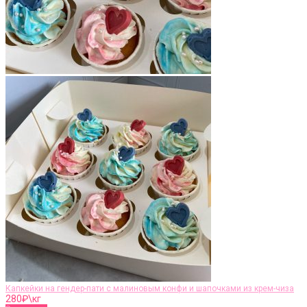
Капкейки на гендер-пати с малиновым конфи и шапочками из крем-чиза
280
₽\кг