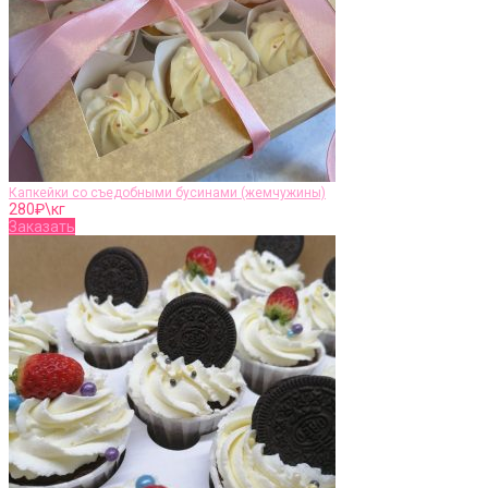
Капкейки со съедобными бусинами (жемчужины)
280
₽\кг
Заказать