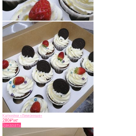
Капкейки «Лимонные»
280
₽\кг
Заказать