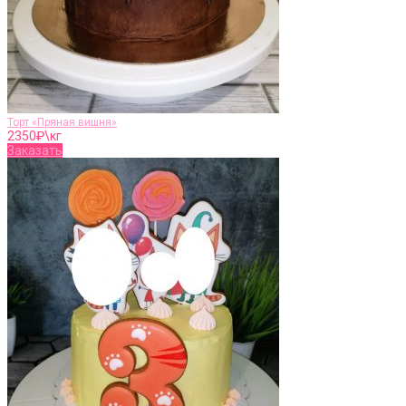
Торт «Пряная вишня»
2350
₽\кг
Заказать