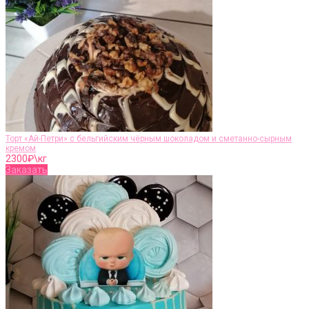
Торт «Ай-Петри» с бельгийским чёрным шоколадом и сметанно-сырным
кремом
2300
₽\кг
Заказать