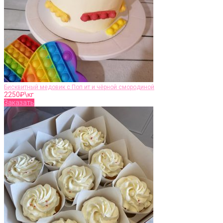
Бисквитный медовик с Поп ит и чёрной смородиной
2250
₽\кг
Заказать