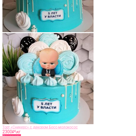
Торт «Сникерс» с декором Босс-молокосос
2300
₽\кг