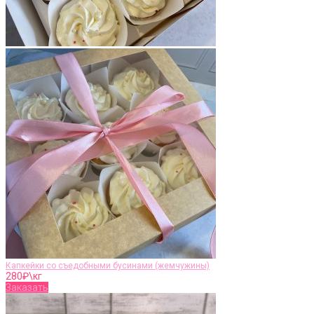
Капкейки со съедобными бусинами (жемчужины)
280
₽\кг
Заказать