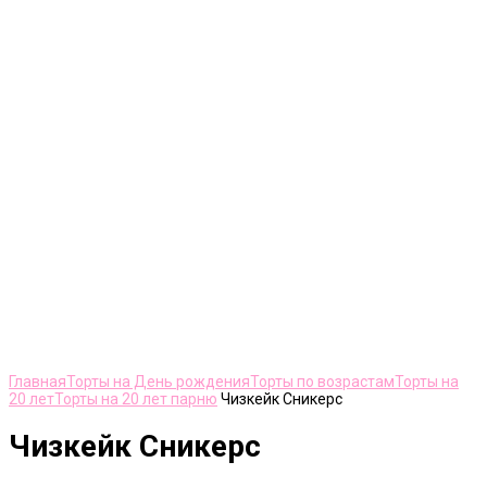
Нажмите, чтобы увеличить
Главная
Торты на День рождения
Торты по возрастам
Торты на
20 лет
Торты на 20 лет парню
Чизкейк Сникерс
Чизкейк Сникерс