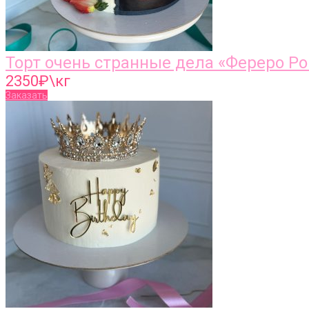
Торт очень странные дела «Фереро Р
2350
₽\кг
Заказать