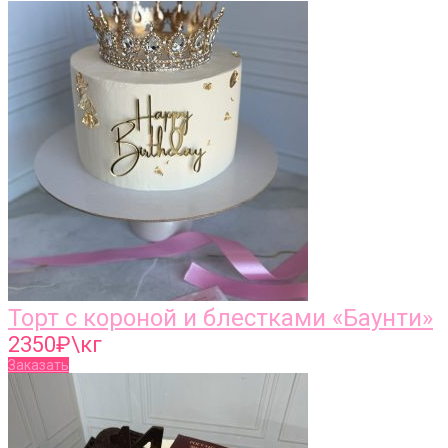
Торт с короной и блестками «Баунти»
2350
₽\кг
Заказать