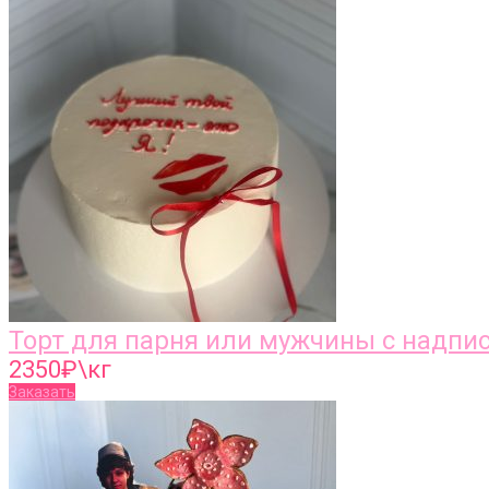
Торт для парня или мужчины с надп
2350
₽\кг
Заказать