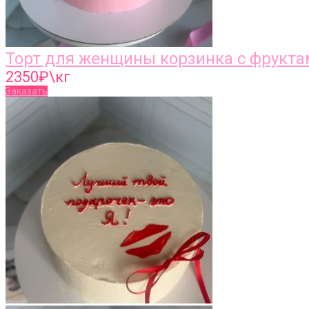
Торт для женщины корзинка с фрукта
2350
₽\кг
Заказать