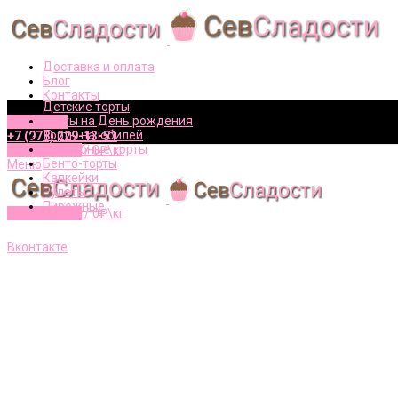
Доставка и оплата
Блог
Контакты
Детские торты
Торты на День рождения
Вконтакте
Торты на юбилей
+7 (978) 229-13-51
Свадебные торты
0
элементов
/
0
₽\кг
Бенто-торты
Меню
Капкейки
Рулеты
Пирожные
0
элементов
/
0
₽\кг
+7 (978) 229-13-51
Вконтакте