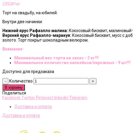
2350
₽\кг
Торт на свадьбу, на юбилей.
Внутри две начинки:
Нижний ярус Рафаэлло малина:
Кокосовый бисквит, малиновый 
Верхний ярус Рафаэлло-маракуя:
Кокосовый бисквит, мусс с до
золото. Торт покрыт шоколадным велюром.
Внимание:
Минимальный вес торта на заказ - 2 кг!!!
Минимальное количество капкейков/пирожных - 9 шт!!!
Доступно для предзаказа
Количество
В корзину
Поделиться
Facebook
Twitter
Pinterest
linkedin
Telegram
Доставка и оплата
Доставка и оплата