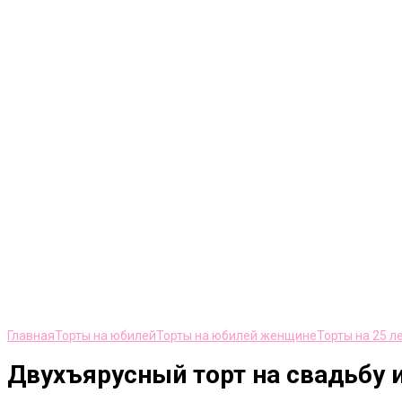
Нажмите, чтобы увеличить
Главная
Торты на юбилей
Торты на юбилей женщине
Торты на 25 л
Двухъярусный торт на свадьбу 