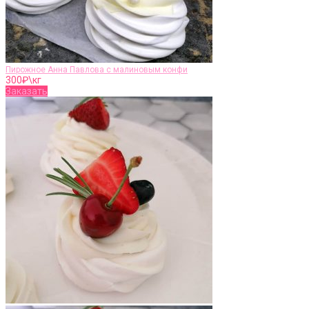
Пирожное Анна Павлова с малиновым конфи
300
₽\кг
Заказать