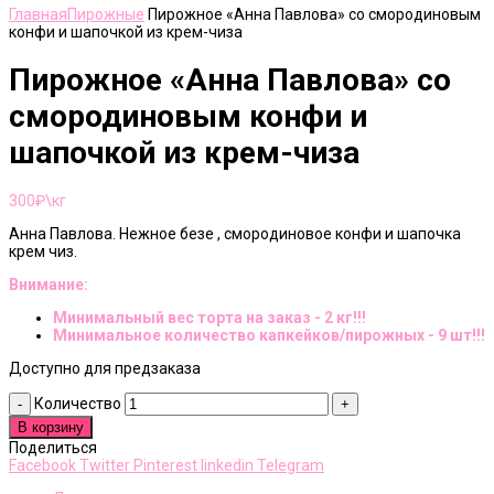
Главная
Пирожные
Пирожное «Анна Павлова» со смородиновым
конфи и шапочкой из крем-чиза
Пирожное «Анна Павлова» со
смородиновым конфи и
шапочкой из крем-чиза
300
₽\кг
Анна Павлова. Нежное безе , смородиновое конфи и шапочка
крем чиз.
Внимание:
Минимальный вес торта на заказ - 2 кг!!!
Минимальное количество капкейков/пирожных - 9 шт!!!
Доступно для предзаказа
Количество
В корзину
Поделиться
Facebook
Twitter
Pinterest
linkedin
Telegram