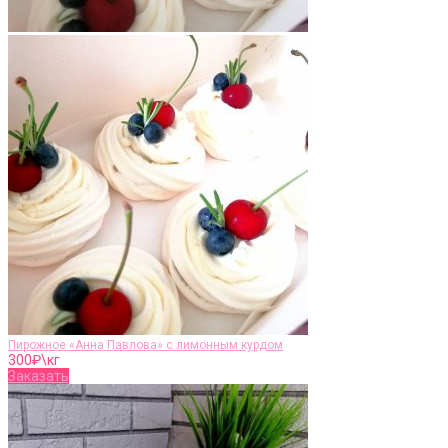
Пирожное «Анна Павлова» с лимонным курдом
300
₽\кг
Заказать