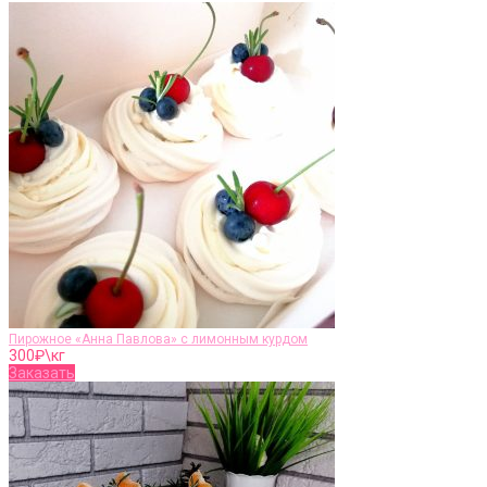
Пирожное «Анна Павлова» с лимонным курдом
300
₽\кг
Заказать