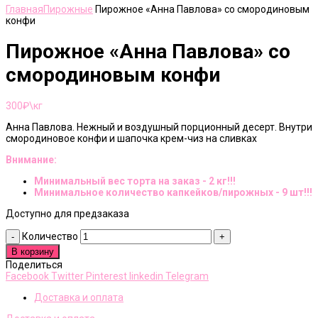
Главная
Пирожные
Пирожное «Анна Павлова» со смородиновым
конфи
Пирожное «Анна Павлова» со
смородиновым конфи
300
₽\кг
Анна Павлова. Нежный и воздушный порционный десерт. Внутри
смородиновое конфи и шапочка крем-чиз на сливках
Внимание:
Минимальный вес торта на заказ - 2 кг!!!
Минимальное количество капкейков/пирожных - 9 шт!!!
Доступно для предзаказа
Количество
В корзину
Поделиться
Facebook
Twitter
Pinterest
linkedin
Telegram
Доставка и оплата