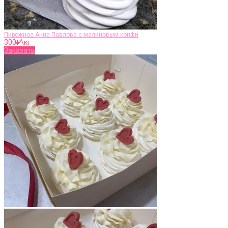
Пирожное Анна Павлова с малиновым конфи
300
₽\кг
Заказать