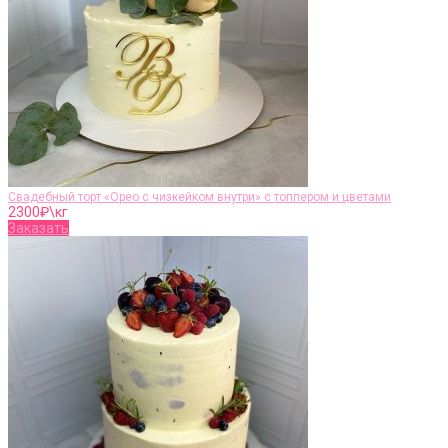
Свадебный торт «Орео с чизкейком внутри» с топпером и цветами
2300
₽\кг
Заказать