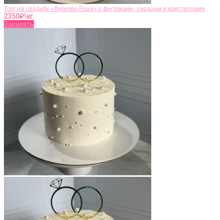
Торт на свадьбу «Ферерро Роше» c фигурками, сердцем и кристаллами
2350
₽\кг
Заказать