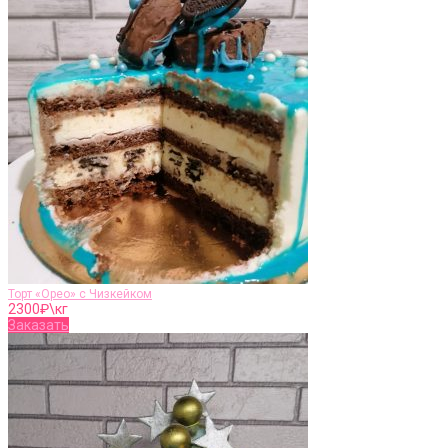
Торт «Орео» с Чизкейком
2300
₽\кг
Заказать