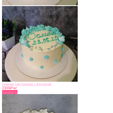
Нежный торт Сникерс с фундуком
2300
₽\кг
Заказать