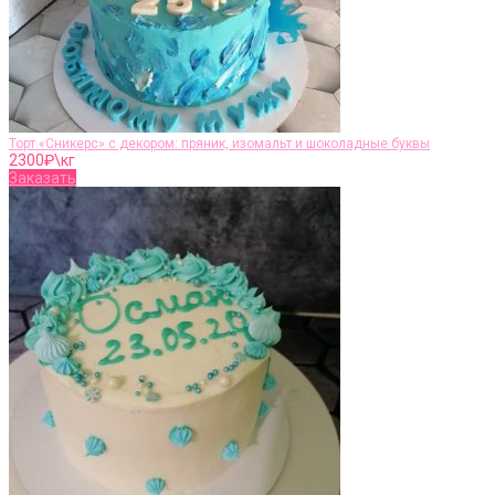
Торт «Сникерс» с декором: пряник, изомальт и шоколадные буквы
2300
₽\кг
Заказать