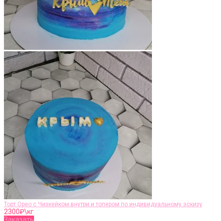
Торт Орео с Чизкейком внутри и топером по индивидуальному эскизу
2300
₽\кг
Заказать