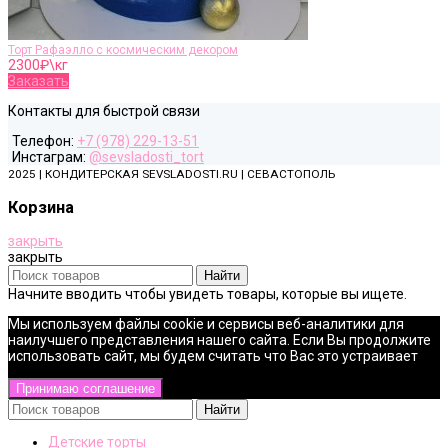
Торт Рафаэлло с космическим декором
2300
₽\кг
Заказать
Контакты для быстрой связи
Телефон:
+7 (978) 229-13-51
Инстаграм:
@sevsladosti_tort
2025 | КОНДИТЕРСКАЯ SEVSLADOSTI.RU | СЕВАСТОПОЛЬ
Корзина
закрыть
закрыть
Найти
Начните вводить чтобы увидеть товары, которые вы ищете.
Мы используем файлы cookie и сервисы веб-аналитики для
наилучшего представления нашего сайта. Если Вы продолжите
использовать сайт, мы будем считать что Вас это устраивает
Принимаю соглашение
Найти
Детские торты