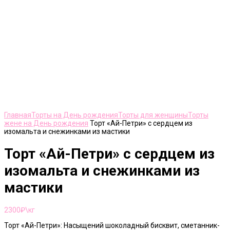
Нажмите, чтобы увеличить
Главная
Торты на День рождения
Торты для женщины
Торты
жене на День рождения
Торт «Ай-Петри» с сердцем из
изомальта и снежинками из мастики
Торт «Ай-Петри» с сердцем из
изомальта и снежинками из
мастики
2300
₽\кг
Торт «Ай-Петри»: Насыщений шоколадный бисквит, сметанник-