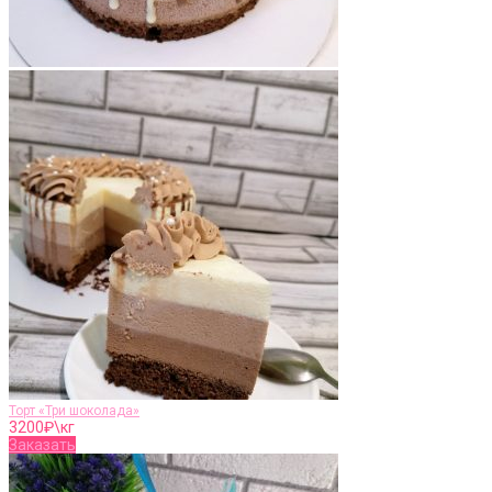
Торт «Три шоколада»
3200
₽\кг
Заказать