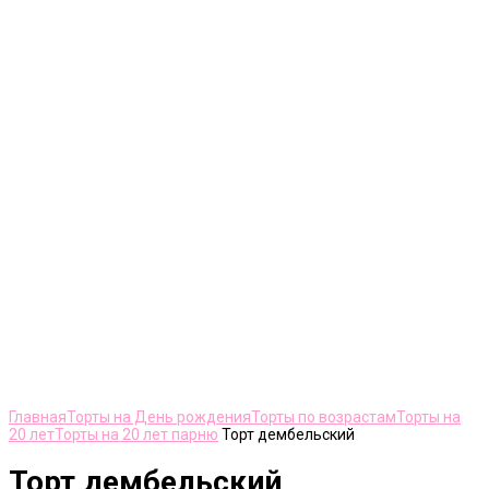
Нажмите, чтобы увеличить
Главная
Торты на День рождения
Торты по возрастам
Торты на
20 лет
Торты на 20 лет парню
Торт дембельский
Торт дембельский