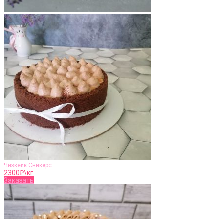
Чизкейк Сникерс
2300
₽\кг
Заказать