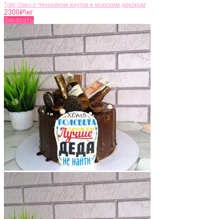
Торт Орео с Чизкейком внутри и морским декором
2300
₽\кг
Заказать