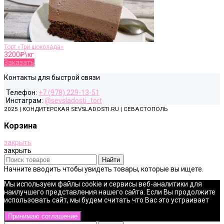
Торт «Три шоколада»
3200
₽\кг
Заказать
Контакты для быстрой связи
Телефон:
+7 (978) 229-13-51
Инстаграм:
@sevsladosti_tort
2025 | КОНДИТЕРСКАЯ SEVSLADOSTI.RU | СЕВАСТОПОЛЬ
Корзина
закрыть
закрыть
Найти
Начните вводить чтобы увидеть товары, которые вы ищете.
Мы используем файлы cookie и сервисы веб-аналитики для
наилучшего представления нашего сайта. Если Вы продолжите
использовать сайт, мы будем считать что Вас это устраивает
Принимаю соглашение