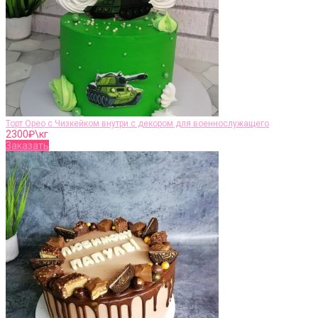
Торт Орео с Чизкейком внутри с декором для военнослужащего
2300
₽\кг
Заказать