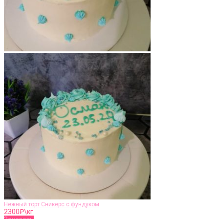
Нежный торт Сникерс с фундуком
2300
₽\кг