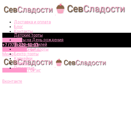
Доставка и оплата
Блог
Контакты
Детские торты
Торты на День рождения
Вконтакте
Торты на юбилей
+7 (978) 229-13-51
Свадебные торты
0
элементов
/
0
₽\кг
Бенто-торты
Меню
Капкейки
Рулеты
Пирожные
0
элементов
/
0
₽\кг
+7 (978) 229-13-51
Вконтакте