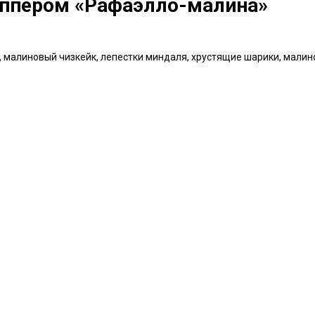
топпером «Рафаэлло-малина»
, малиновый чизкейк, лепестки миндаля, хрустящие шарики, мали