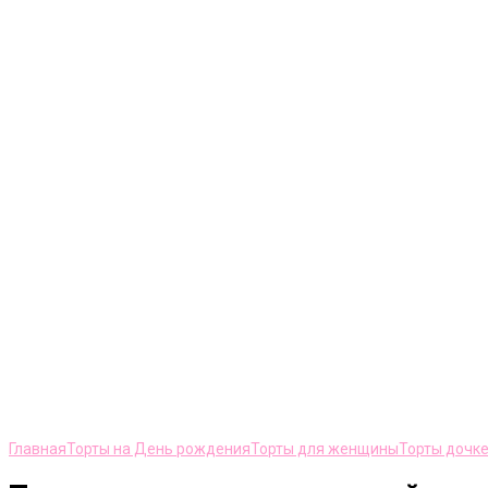
Нажмите, чтобы увеличить
Главная
Торты на День рождения
Торты для женщины
Торты дочк