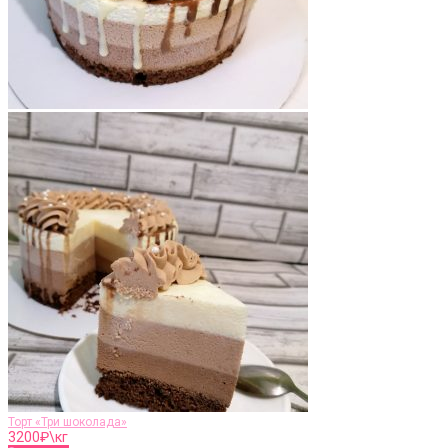
Торт «Три шоколада»
3200
₽\кг