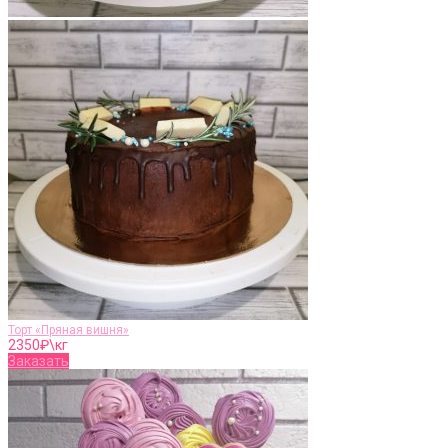
Торт «Пряная вишня»
2350
₽\кг
Заказать