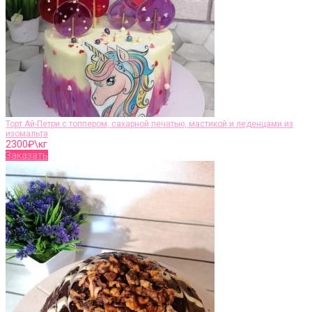
Торт Ай-Петри с топпером, сахарной печатью, мастикой и леденцами из
изомальта
2300
₽\кг
Заказать