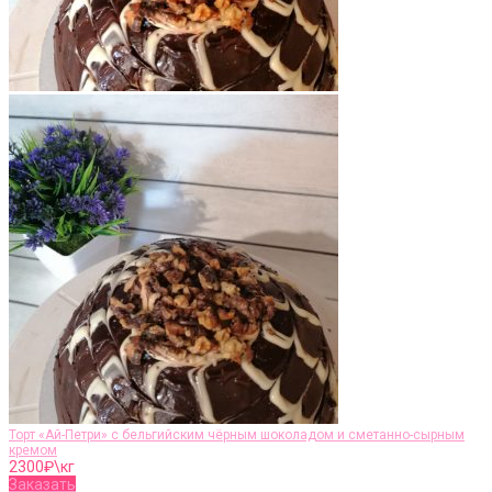
Торт «Ай-Петри» с бельгийским чёрным шоколадом и сметанно-сырным
кремом
2300
₽\кг
Заказать