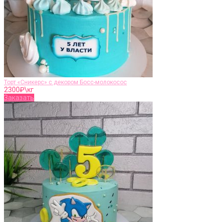
Торт «Сникерс» с декором Босс-молокосос
2300
₽\кг
Заказать