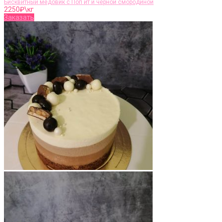
Бисквитный медовик с Поп ит и чёрной смородиной
2250
₽\кг
Заказать