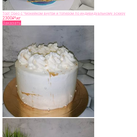
Торт Орео с Чизкейком внутри и топером по индивидуальному эскизу
2300
₽\кг
Заказать