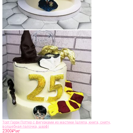
Торт Гарри Поттер c фигурками из мастики (шляпа, книга, снитч,
волшебная палочка, шарф)
2300
₽\кг