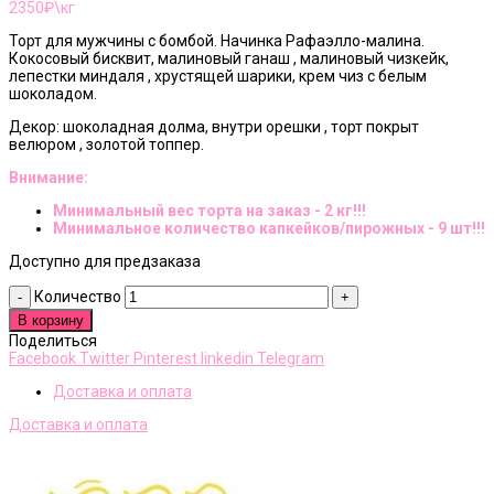
2350
₽\кг
Торт для мужчины с бомбой. Начинка Рафаэлло-малина.
Кокосовый бисквит, малиновый ганаш , малиновый чизкейк,
лепестки миндаля , хрустящей шарики, крем чиз с белым
шоколадом.
Декор: шоколадная долма, внутри орешки , торт покрыт
велюром , золотой топпер.
Внимание:
Минимальный вес торта на заказ - 2 кг!!!
Минимальное количество капкейков/пирожных - 9 шт!!!
Доступно для предзаказа
Количество
В корзину
Поделиться
Facebook
Twitter
Pinterest
linkedin
Telegram
Доставка и оплата
Доставка и оплата