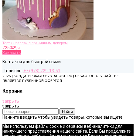
Торт «Фресса» с пряничным декором
2250
₽\кг
Заказать
Контакты для быстрой связи
Телефон:
+7 (978) 229-13-51
2025 | КОНДИТЕРСКАЯ SEVSLADOSTI.RU | СЕВАСТОПОЛЬ. САЙТ НЕ
ЯВЛЯЕТСЯ ПУБЛИЧНОЙ ОФЕРТОЙ
Корзина
закрыть
закрыть
Найти
Начните вводить чтобы увидеть товары, которые вы ищете.
Мы используем файлы cookie и сервисы веб-аналитики для
наилучшего представления нашего сайта. Если Вы продолжите