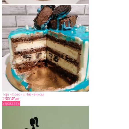
Торт «Орео» с Чизкейком
2300
₽\кг
Заказать