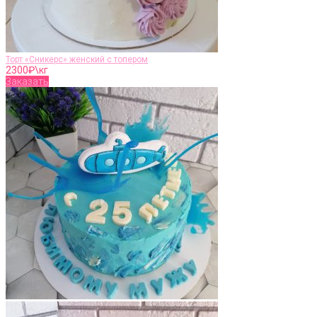
Торт «Сникерс» женский с топером
2300
₽\кг
Заказать