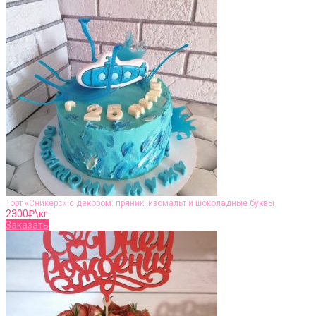
Торт «Сникерс» с декором: пряник, изомальт и шоколадные буквы
2300
₽\кг
Заказать