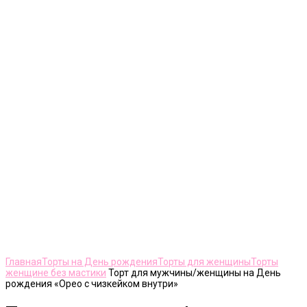
Нажмите, чтобы увеличить
Главная
Торты на День рождения
Торты для женщины
Торты
женщине без мастики
Торт для мужчины/женщины на День
рождения «Орео с чизкейком внутри»