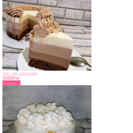
Торт «Три шоколада»
3200
₽\кг
Заказать