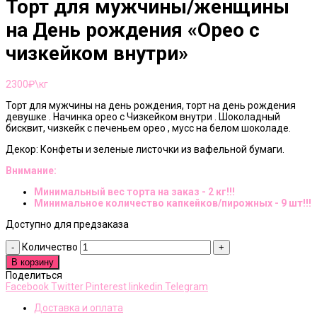
Торт для мужчины/женщины
на День рождения «Орео с
чизкейком внутри»
2300
₽\кг
Торт для мужчины на день рождения, торт на день рождения
девушке . Начинка орео с Чизкейком внутри . Шоколадный
бисквит, чизкейк с печеньем орео , мусс на белом шоколаде.
Декор: Конфеты и зеленые листочки из вафельной бумаги.
Внимание:
Минимальный вес торта на заказ - 2 кг!!!
Минимальное количество капкейков/пирожных - 9 шт!!!
Доступно для предзаказа
Количество
В корзину
Поделиться
Facebook
Twitter
Pinterest
linkedin
Telegram
Доставка и оплата