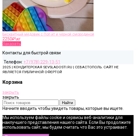
Бисквитный медовик с Поп ит и чёрной смородиной
2250
₽\кг
Заказать
Контакты для быстрой связи
Телефон:
+7 (978) 229-13-51
2025 | КОНДИТЕРСКАЯ SEVSLADOSTI.RU | СЕВАСТОПОЛЬ. САЙТ НЕ
ЯВЛЯЕТСЯ ПУБЛИЧНОЙ ОФЕРТОЙ
Корзина
закрыть
закрыть
Найти
Начните вводить чтобы увидеть товары, которые вы ищете.
Мы используем файлы cookie и сервисы веб-аналитики для
наилучшего представления нашего сайта. Если Вы продолжите
использовать сайт, мы будем считать что Вас это устраивает.