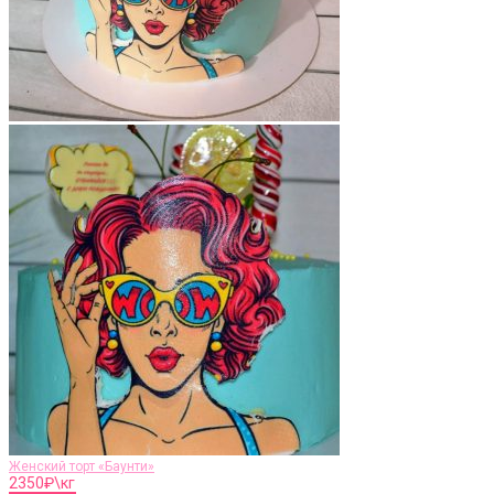
Женский торт «Баунти»
2350
₽\кг