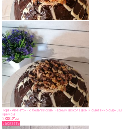
Торт «Ай-Петри» с бельгийским чёрным шоколадом и сметанно-сырным
кремом
2300
₽\кг
Заказать