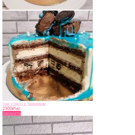
Торт «Орео» с Чизкейком
2300
₽\кг
Заказать