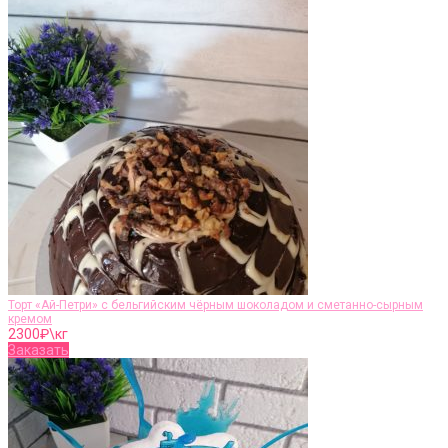
Торт «Ай-Петри» с бельгийским чёрным шоколадом и сметанно-сырным
кремом
2300
₽\кг
Заказать