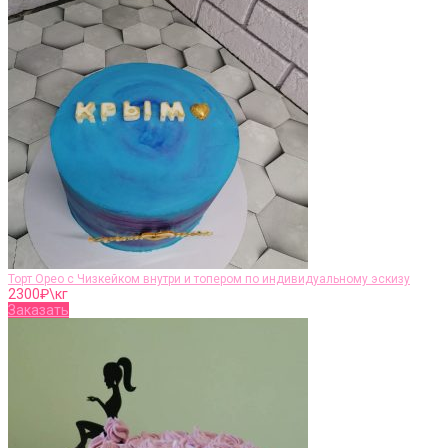
Торт Орео с Чизкейком внутри и топером по индивидуальному эскизу
2300
₽\кг
Заказать