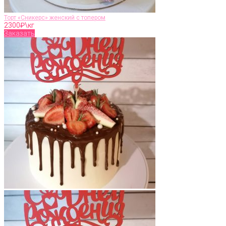
Торт «Сникерс» женский с топером
2300
₽\кг
Заказать