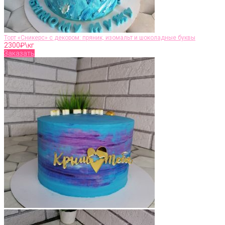
Торт «Сникерс» с декором: пряник, изомальт и шоколадные буквы
2300
₽\кг
Заказать