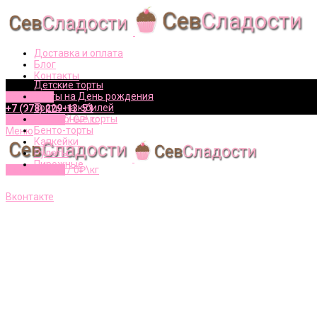
Доставка и оплата
Блог
Контакты
Детские торты
Торты на День рождения
Вконтакте
Торты на юбилей
+7 (978) 229-13-51
Свадебные торты
0
элементов
/
0
₽\кг
Бенто-торты
Меню
Капкейки
Рулеты
Пирожные
0
элементов
/
0
₽\кг
+7 (978) 229-13-51
Вконтакте