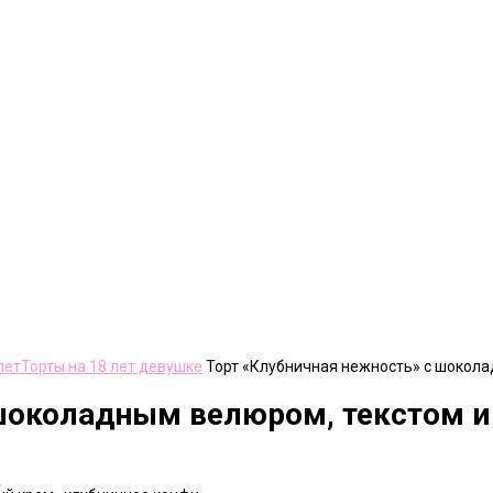
лет
Торты на 18 лет девушке
Торт «Клубничная нежность» с шокола
 шоколадным велюром, текстом и