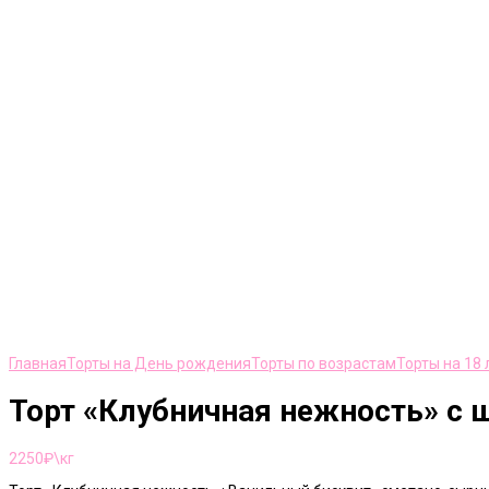
Нажмите, чтобы увеличить
Главная
Торты на День рождения
Торты по возрастам
Торты на 18 
Торт «Клубничная нежность» с
2250
₽\кг