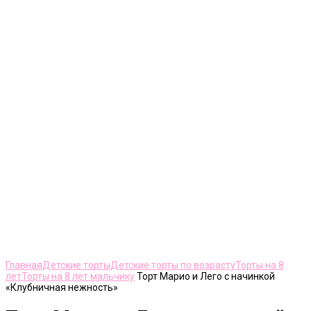
Нажмите, чтобы увеличить
Главная
Детские торты
Детские торты по возрасту
Торты на 8
лет
Торты на 8 лет мальчику
Торт Марио и Лего с начинкой
«Клубничная нежность»