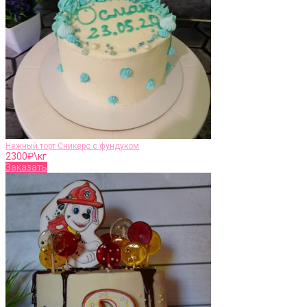
Нежный торт Сникерс с фундуком
2300
₽\кг
Заказать