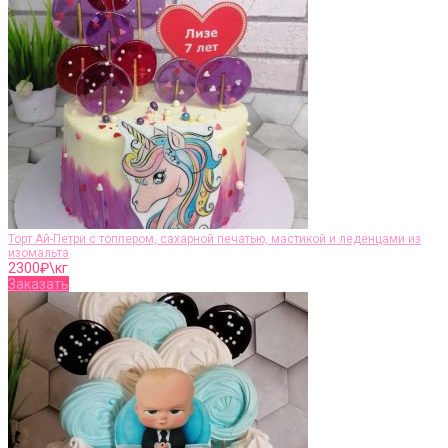
Торт Ай-Петри с топпером, сахарной печатью, мастикой и леденцами из
изомальта
2300
₽\кг
Заказать