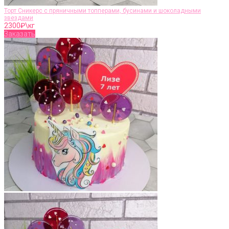
Торт Сникерс с пряничными топперами, бусинами и шоколадными
звездами
2300
₽\кг
Заказать