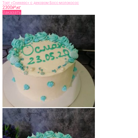
Торт «Сникерс» с декором Босс-молокосос
2300
₽\кг
Заказать