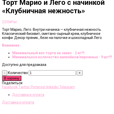
Торт Марио и Лего с начинкой
«Клубничная нежность»
2250
₽\кг
Торт Марио, Лего. Внутри начинка — клубничная нежность.
Классический бисквит, сметано-сырный крем, клубничное
конфи. Декор пряник , безе на палочке и шоколадный Лего.
Внимание:
Минимальный вес торта на заказ - 2 кг!!!
Минимальное количество капкейков/пирожных - 9 шт!!!
Доступно для предзаказа
Количество
В корзину
Поделиться
Facebook
Twitter
Pinterest
linkedin
Telegram
Доставка и оплата
Доставка и оплата