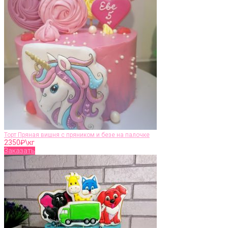
Торт Пряная вишня с пряником и безе на палочке
2350
₽\кг
Заказать