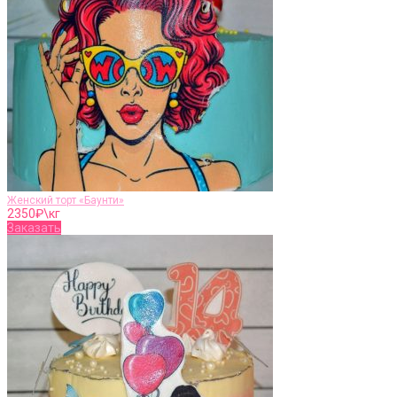
Женский торт «Баунти»
2350
₽\кг
Заказать