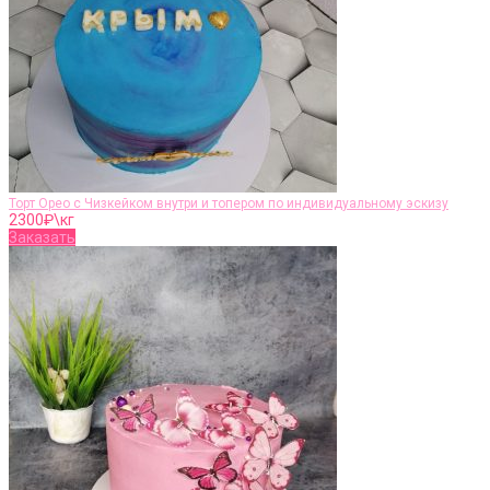
Торт Орео с Чизкейком внутри и топером по индивидуальному эскизу
2300
₽\кг
Заказать