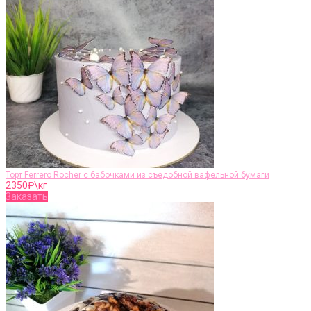
Торт Ferrero Rocher с бабочками из съедобной вафельной бумаги
2350
₽\кг
Заказать