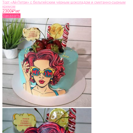
Торт «Ай-Петри» с бельгийским чёрным шоколадом и сметанно-сырным
кремом
2300
₽\кг
Заказать