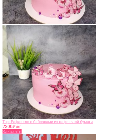
Торт Рафаэлло с бабочками из вафельной бумаги
2300
₽\кг
Заказать