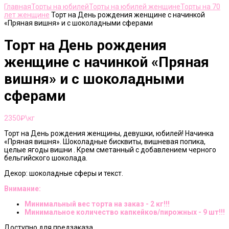
Главная
Торты на юбилей
Торты на юбилей женщине
Торты на 70
лет женщине
Торт на День рождения женщине с начинкой
«Пряная вишня» и с шоколадными сферами
Торт на День рождения
женщине с начинкой «Пряная
вишня» и с шоколадными
сферами
2350
₽\кг
Торт на День рождения женщины, девушки, юбилей! Начинка
«Пряная вишня». Шоколадные бисквиты, вишневая попика,
целые ягоды вишни . Крем сметанный с добавлением черного
бельгийского шоколада.
Декор: шоколадные сферы и текст.
Внимание:
Минимальный вес торта на заказ - 2 кг!!!
Минимальное количество капкейков/пирожных - 9 шт!!!
Доступно для предзаказа