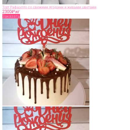
Торт Рафаэлло со свежими ягодами и живыми цветами
2300
₽\кг
Заказать