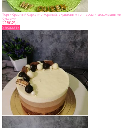
Торт «Красный бархат» с короной, акриловым топпером и шоколадными
буквами
2150
₽\кг
Заказать