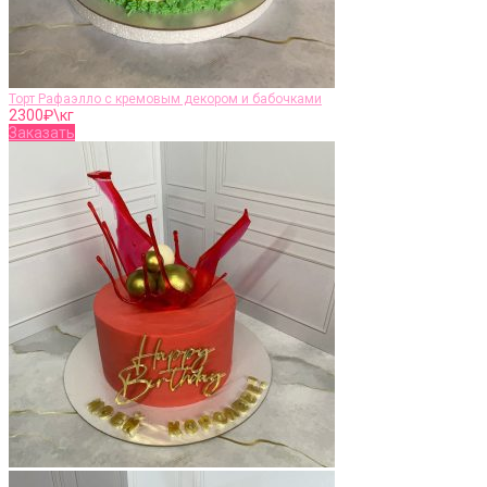
Торт Рафаэлло с кремовым декором и бабочками
2300
₽\кг
Заказать