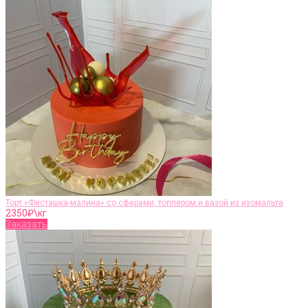
Торт «Фисташка-малина» со сферами, топпером и вазой из изомальта
2350
₽\кг
Заказать