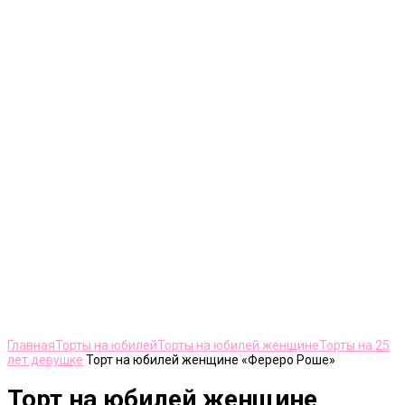
Нажмите, чтобы увеличить
Главная
Торты на юбилей
Торты на юбилей женщине
Торты на 25
лет девушке
Торт на юбилей женщине «Фереро Роше»
Торт на юбилей женщине