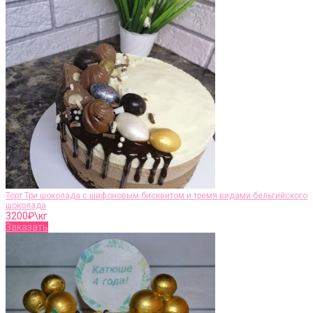
Торт Три шоколада с шифоновым бисквитом и тремя видами бельгийского
шоколада
3200
₽\кг
Заказать