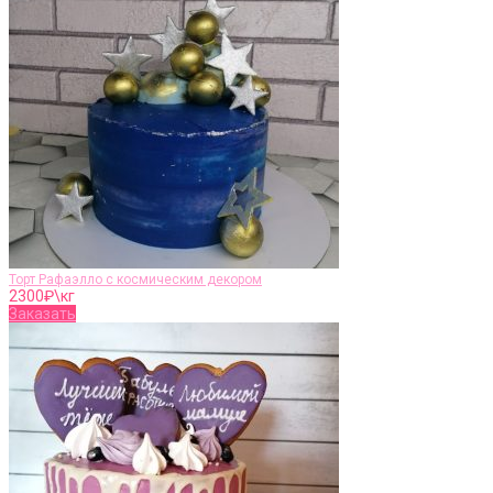
Торт Рафаэлло с космическим декором
2300
₽\кг
Заказать