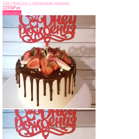
Торт «Фресса» с пряничным декором
2250
₽\кг
Заказать