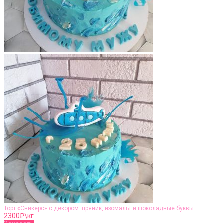
Торт «Сникерс» с декором: пряник, изомальт и шоколадные буквы
2300
₽\кг