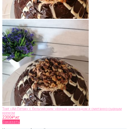
Торт «Ай-Петри» с бельгийским чёрным шоколадом и сметанно-сырным
кремом
2300
₽\кг
Заказать