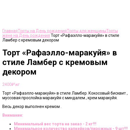
Нажмите, чтобы увеличить
Главная
Торты на День рождения
Торты для женщины
Торты
жене на День рождения
Торт «Рафаэлло-маракуйя» в стиле
Ламбер с кремовым декором
Торт «Рафаэлло-маракуйя» в
стиле Ламбер с кремовым
декором
2400
₽\кг
Торт «Рафаэлло-маракуйя» в стиле Ламбер. Кокосовый бисквит ,
муссовая прослойка маракуйя с миндалем , крем маракуйя.
Весь декор выполнен кремом .
Внимание:
Минимальный вес торта на заказ - 2 кг!!!
Минимальное количество капкейков/пирожных - 9 шт!!!