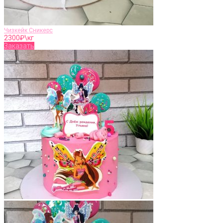
Чизкейк Сникерс
2300
₽\кг
Заказать