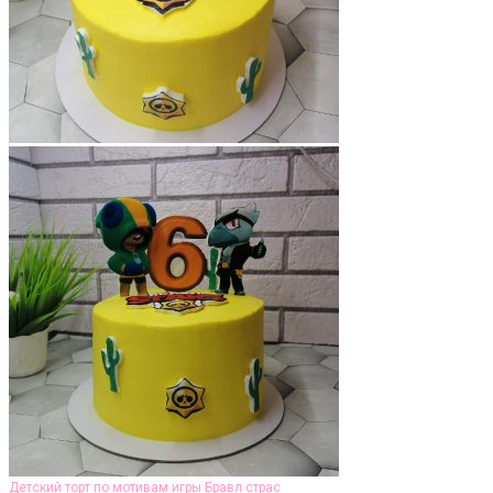
Детский торт по мотивам игры Бравл страс