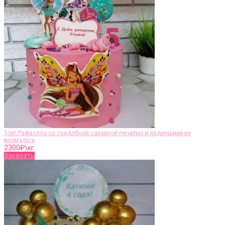
Торт Рафаэлло со съедобной сахарной печатью и леденцами из
изомальта
2300
₽\кг
Заказать