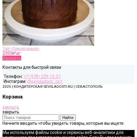
Торт «Пряная вишня»
2350
₽\кг
Заказать
Контакты для быстрой связи
Телефон:
+7 (978) 229-13-51
Инстаграм:
@sevsladosti_tort
2025 | КОНДИТЕРСКАЯ SEVSLADOSTI.RU | СЕВАСТОПОЛЬ
Корзина
закрыть
закрыть
Найти
Начните вводить чтобы увидеть товары, которые вы ищете.
Мы используем файлы cookie и сервисы веб-аналитики для