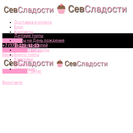
Доставка и оплата
Блог
Контакты
Детские торты
Торты на День рождения
Вконтакте
Торты на юбилей
+7 (978) 229-13-51
Свадебные торты
0
элементов
/
0
₽\кг
Бенто-торты
Меню
Капкейки
Рулеты
Пирожные
0
элементов
/
0
₽\кг
+7 (978) 229-13-51
Вконтакте