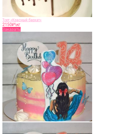
Торт «Красный бархат»
2150
₽\кг
Заказать