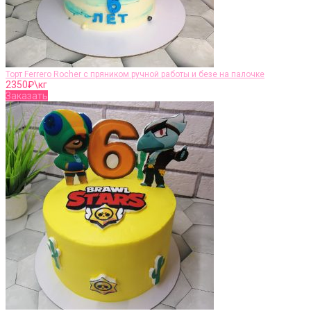
Торт Ferrero Rocher c пряником ручной работы и безе на палочке
2350
₽\кг
Заказать