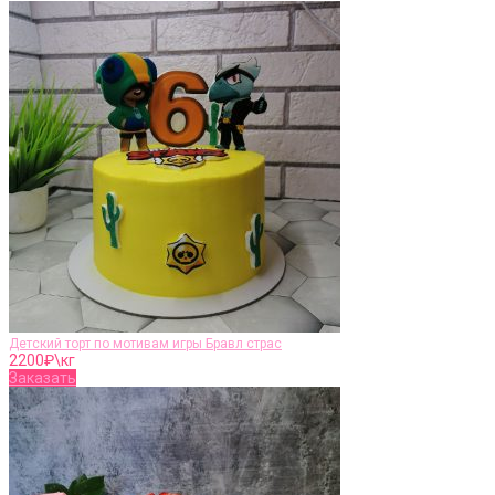
Детский торт по мотивам игры Бравл страс
2200
₽\кг
Заказать