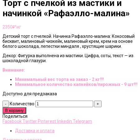
Торт с пчелкой из мастики и
начинкой «Рафаэлло-малина»
2350
₽\кг
Детский торт с пчелкой. Начинка Рафаэлло-малина: Кокосовый
бисквит, малиновый чизкейк, малиновый крем, крем на основе
белого шоколада, лепестки миндаля , хрустящие шарики.
Декор: Фигурка выполнена из мастики. Цифра, соты, текст — из
шоколадной глазури.
Внимание:
Минимальный вес торта на заказ - 2 кг!!!
Минимальное количество капкейков/пирожных - 9 шт!!!
Доступно для предзаказа
Количество
В корзину
Поделиться
Facebook
Twitter
Pinterest
linkedin
Telegram
Доставка и оплата
Доставка и оплата