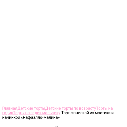
Нажмите, чтобы увеличить
Главная
Детские торты
Детские торты по возрасту
Торты на
годик
Торты на годик мальчику
Торт с пчелкой из мастики и
начинкой «Рафаэлло-малина»