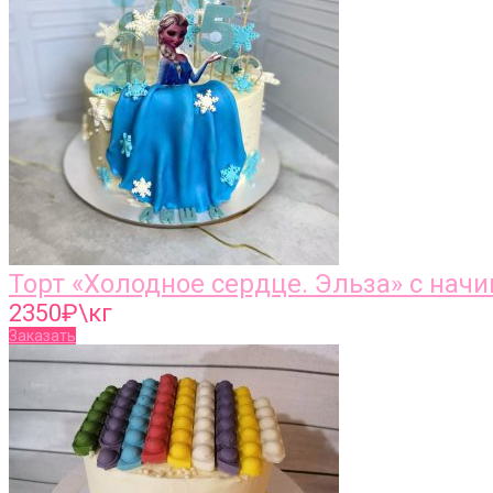
Торт «Холодное сердце. Эльза» с нач
2350
₽\кг
Заказать