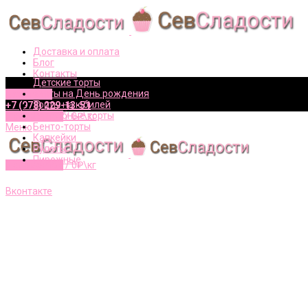
Доставка и оплата
Блог
Контакты
Детские торты
Торты на День рождения
Вконтакте
Торты на юбилей
+7 (978) 229-13-51
Свадебные торты
0
элементов
/
0
₽\кг
Бенто-торты
Меню
Капкейки
Рулеты
Пирожные
0
элементов
/
0
₽\кг
+7 (978) 229-13-51
Вконтакте