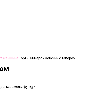
лет женщине
Торт «Сникерс» женский с топером
ром
да, карамель, фундук.