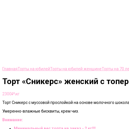
Нажмите, чтобы увеличить
Главная
Торты на юбилей
Торты на юбилей женщине
Торты на 70 
Торт «Сникерс» женский с топе
2300
₽\кг
Торт Сникерс с муссовой прослойкой на основе молочного шокола
Умеренно-влажные бисквиты, крем чиз.
Внимание:
Минимальный вес торта на заказ - 2 кг!!!