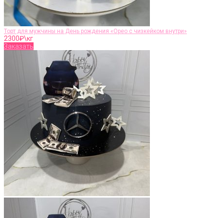
Торт для мужчины на День рождения «Орео с чизкейком внутри»
2300
₽\кг
Заказать