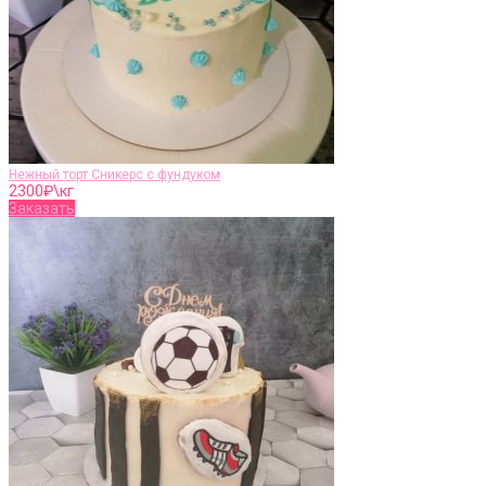
Нежный торт Сникерс с фундуком
2300
₽\кг
Заказать