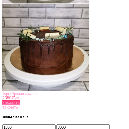
Торт «Пряная вишня»
2350
₽\кг
Заказать
закрыть
Фильтр по цене