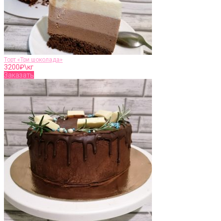
Торт «Три шоколада»
3200
₽\кг
Заказать