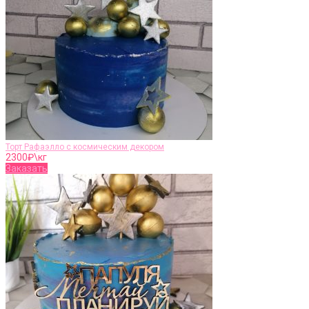
Торт Рафаэлло с космическим декором
2300
₽\кг
Заказать