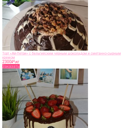
Торт «Ай-Петри» с бельгийским чёрным шоколадом и сметанно-сырным
кремом
2300
₽\кг
Заказать