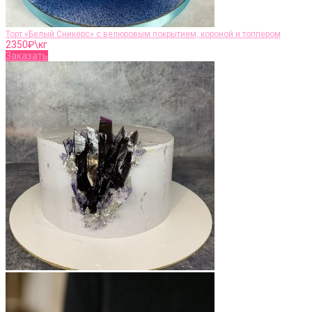
Торт «Белый Сникерс» с велюровым покрытием, короной и топпером
2350
₽\кг
Заказать