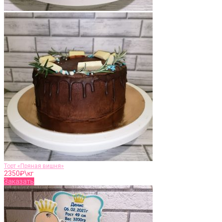
Торт «Пряная вишня»
2350
₽\кг
Заказать