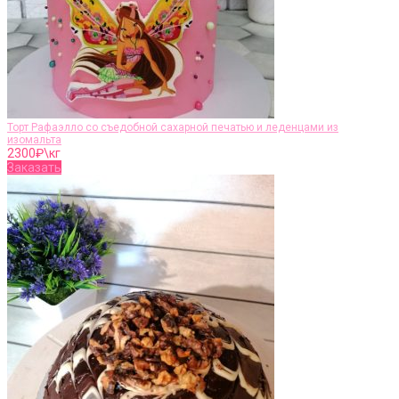
Торт Рафаэлло со съедобной сахарной печатью и леденцами из
изомальта
2300
₽\кг
Заказать