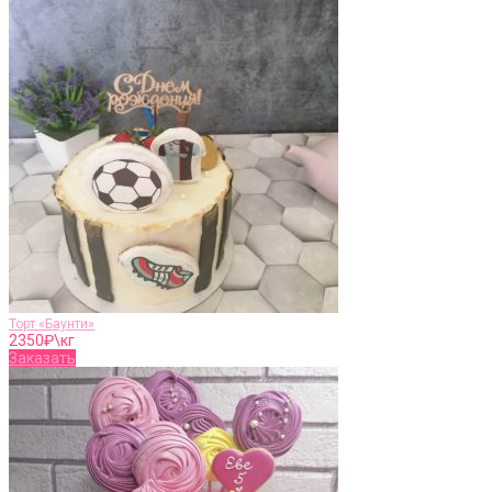
Торт «Баунти»
2350
₽\кг
Заказать