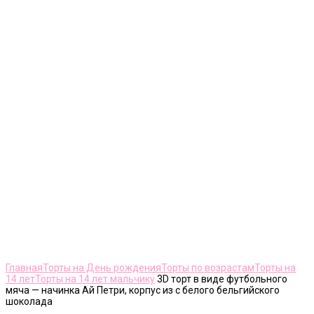
Нажмите, чтобы увеличить
Главная
Торты на День рождения
Торты по возрастам
Торты на
14 лет
Торты на 14 лет мальчику
3D торт в виде футбольного
мяча — начинка Ай Петри, корпус из с белого бельгийского
шоколада