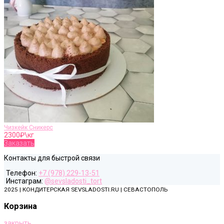
Чизкейк Сникерс
2300
₽\кг
Заказать
Контакты для быстрой связи
Телефон:
+7 (978) 229-13-51
Инстаграм:
@sevsladosti_tort
2025 | КОНДИТЕРСКАЯ SEVSLADOSTI.RU | СЕВАСТОПОЛЬ
Корзина
закрыть