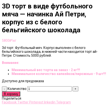
3D торт в виде футбольного
мяча — начинка Ай Петри,
корпус из с белого
бельгийского шоколада
5800
₽\кг
3d торт. Футбольный мяч. Корпус выполнен с белого
бельгийского шоколада, в нижней части находится торт ай-
Петри. Стоимость 5000 рублей.
Внимание:
Минимальный вес торта на заказ - 2 кг!!!
Минимальное количество капкейков/пирожных - 9 шт!!!
Доступно для предзаказа
Количество
В корзину
Поделиться
Facebook
Twitter
Pinterest
linkedin
Telegram