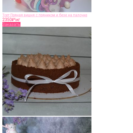
Торт Пряная вишня с пряником и безе на палочке
2350
₽\кг
Заказать