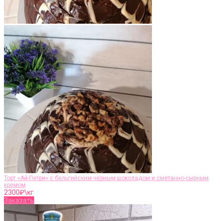
Торт «Ай-Петри» с бельгийским чёрным шоколадом и сметанно-сырным
кремом
2300
₽\кг
Заказать