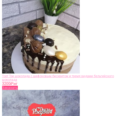
Торт Три шоколада с шифоновым бисквитом и тремя видами бельгийского
шоколада
3200
₽\кг
Заказать