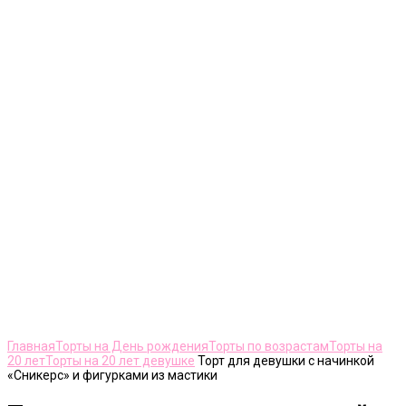
Нажмите, чтобы увеличить
Главная
Торты на День рождения
Торты по возрастам
Торты на
20 лет
Торты на 20 лет девушке
Торт для девушки с начинкой
«Сникерс» и фигурками из мастики