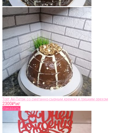
Торт Ай-Петри со сметанно-сырным кремом и грецким орехом
2300
₽\кг
Заказать