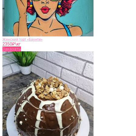
Женский торт «Баунти»
2350
₽\кг
Заказать