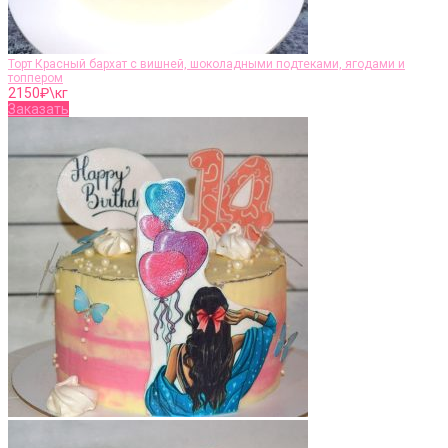
Торт Красный бархат c вишней, шоколадными подтеками, ягодами и
топпером
2150
₽\кг
Заказать