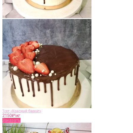
Торт «Красный бархат»
2150
₽\кг
Заказать