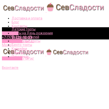
Доставка и оплата
Блог
Контакты
Детские торты
Торты на День рождения
Вконтакте
Торты на юбилей
+7 (978) 229-13-51
Свадебные торты
0
элементов
/
0
₽\кг
Бенто-торты
Меню
Капкейки
Рулеты
Пирожные
0
элементов
/
0
₽\кг
+7 (978) 229-13-51
Вконтакте