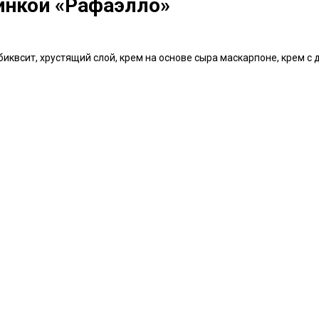
чинкой «Рафаэлло»
биквсит, хрустящий слой, крем на основе сыра маскарпоне, крем с