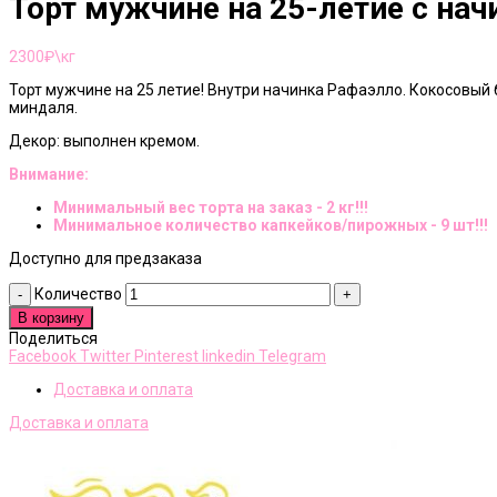
Торт мужчине на 25-летие с на
2300
₽\кг
Торт мужчине на 25 летие! Внутри начинка Рафаэлло. Кокосовый 
миндаля.
Декор: выполнен кремом.
Внимание:
Минимальный вес торта на заказ - 2 кг!!!
Минимальное количество капкейков/пирожных - 9 шт!!!
Доступно для предзаказа
Количество
В корзину
Поделиться
Facebook
Twitter
Pinterest
linkedin
Telegram
Доставка и оплата
Доставка и оплата