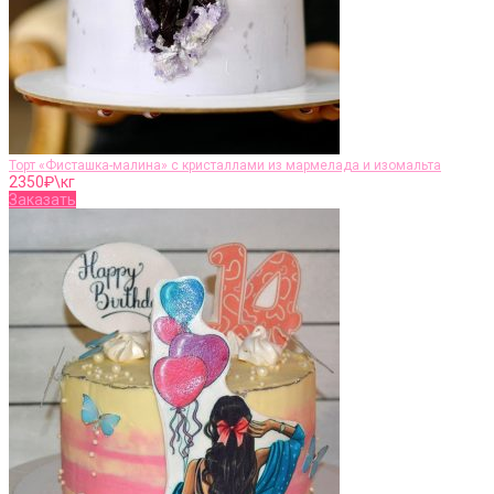
Торт «Фисташка-малина» с кристаллами из мармелада и изомальта
2350
₽\кг
Заказать