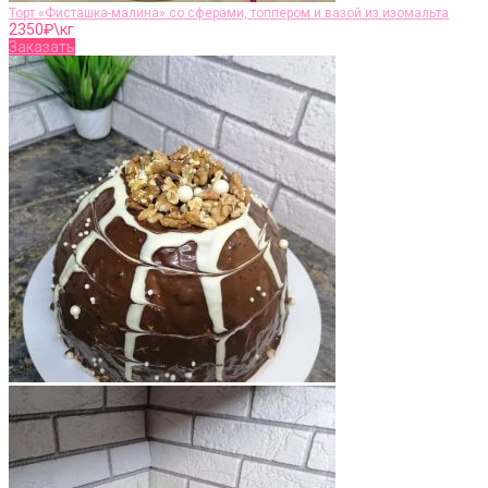
Торт «Фисташка-малина» со сферами, топпером и вазой из изомальта
2350
₽\кг
Заказать