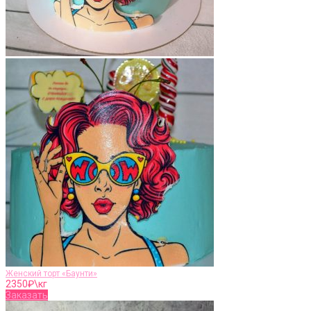
Женский торт «Баунти»
2350
₽\кг
Заказать