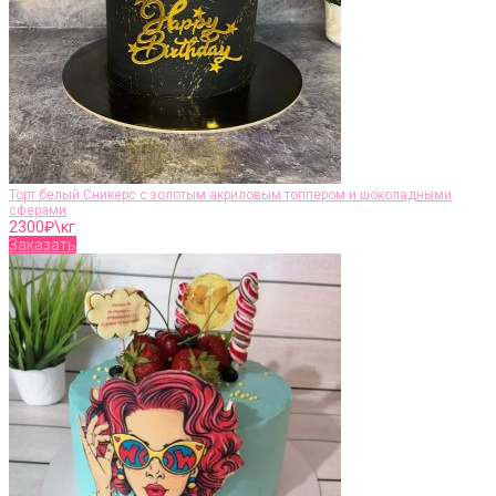
Торт белый Сникерс с золотым акриловым топпером и шоколадными
сферами
2300
₽\кг
Заказать