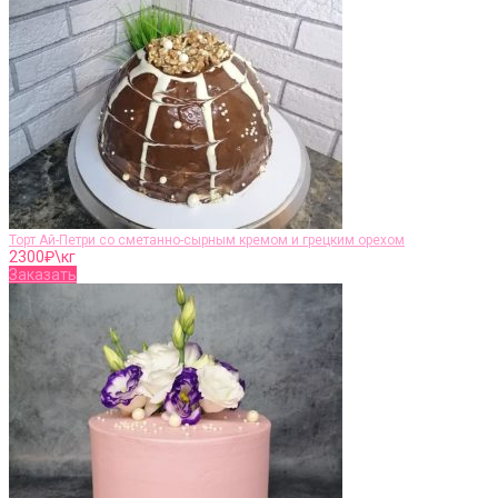
Торт Ай-Петри со сметанно-сырным кремом и грецким орехом
2300
₽\кг
Заказать