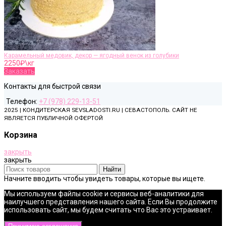
Карамельный медовик, декор — ягодный венок из голубики
2250
₽\кг
Заказать
Контакты для быстрой связи
Телефон:
+7 (978) 229-13-51
2025 | КОНДИТЕРСКАЯ SEVSLADOSTI.RU | СЕВАСТОПОЛЬ. САЙТ НЕ
ЯВЛЯЕТСЯ ПУБЛИЧНОЙ ОФЕРТОЙ
Корзина
закрыть
закрыть
Найти
Начните вводить чтобы увидеть товары, которые вы ищете.
Мы используем файлы cookie и сервисы веб-аналитики для
наилучшего представления нашего сайта. Если Вы продолжите
использовать сайт, мы будем считать что Вас это устраивает.