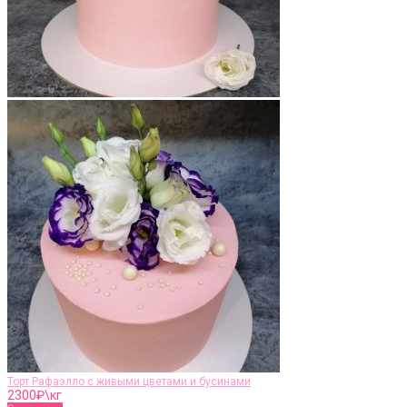
Торт Рафаэлло с живыми цветами и бусинами
2300
₽\кг