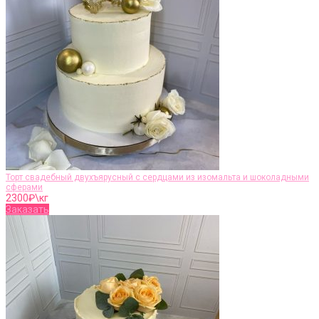
Торт свадебный двухъярусный с сердцами из изомальта и шоколадными
сферами
2300
₽\кг
Заказать