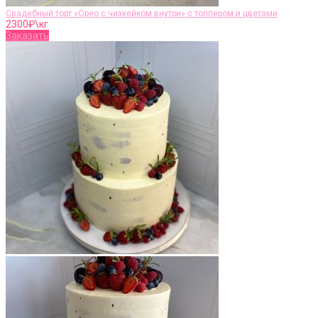
Свадебный торт «Орео с чизкейком внутри» с топпером и цветами
2300
₽\кг
Заказать