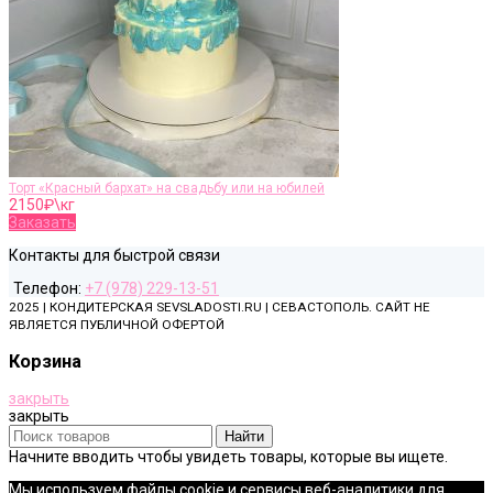
Торт «Красный бархат» на свадьбу или на юбилей
2150
₽\кг
Заказать
Контакты для быстрой связи
Телефон:
+7 (978) 229-13-51
2025 | КОНДИТЕРСКАЯ SEVSLADOSTI.RU | СЕВАСТОПОЛЬ. САЙТ НЕ
ЯВЛЯЕТСЯ ПУБЛИЧНОЙ ОФЕРТОЙ
Корзина
закрыть
закрыть
Найти
Начните вводить чтобы увидеть товары, которые вы ищете.
Мы используем файлы cookie и сервисы веб-аналитики для