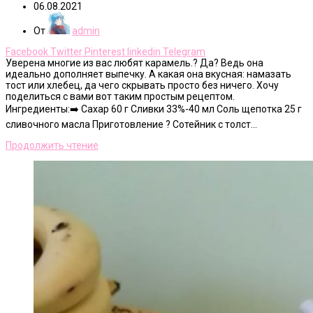
06.08.2021
От
admin
Facebook
Twitter
Pinterest
linkedin
Telegram
Уверена многие из вас любят карамель.? Да? Ведь она
идеально дополняет выпечку. А какая она вкусная: намазать
тост или хлебец, да чего скрывать просто без ничего. Хочу
поделиться с вами вот таким простым рецептом.
Ингредиенты:➡️ Сахар 60 г Сливки 33%-40 мл Соль щепотка 25 г
сливочного масла Приготовление ? Сотейник с толст...
Продолжить чтение