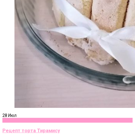
28
Июл
Блог
Рецепт торта Тирамису