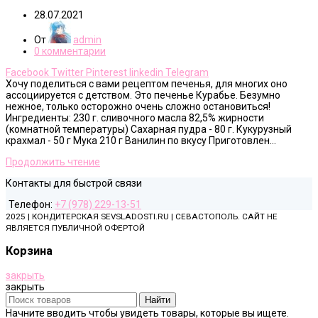
28.07.2021
От
admin
0
комментарии
Facebook
Twitter
Pinterest
linkedin
Telegram
Хочу поделиться с вами рецептом печенья, для многих оно
ассоциируется с детством. Это печенье Курабье. Безумно
нежное, только осторожно очень сложно остановиться!
Ингредиенты: 230 г. сливочного масла 82,5% жирности
(комнатной температуры) Сахарная пудра - 80 г. Кукурузный
крахмал - 50 г Мука 210 г Ванилин по вкусу Приготовлен...
Продолжить чтение
Контакты для быстрой связи
Телефон:
+7 (978) 229-13-51
2025 | КОНДИТЕРСКАЯ SEVSLADOSTI.RU | СЕВАСТОПОЛЬ. САЙТ НЕ
ЯВЛЯЕТСЯ ПУБЛИЧНОЙ ОФЕРТОЙ
Корзина
закрыть
закрыть
Найти
Начните вводить чтобы увидеть товары, которые вы ищете.