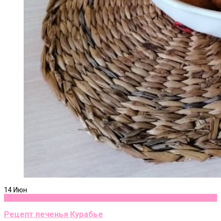
14
Июн
Блог
Рецепт печенья Курабье