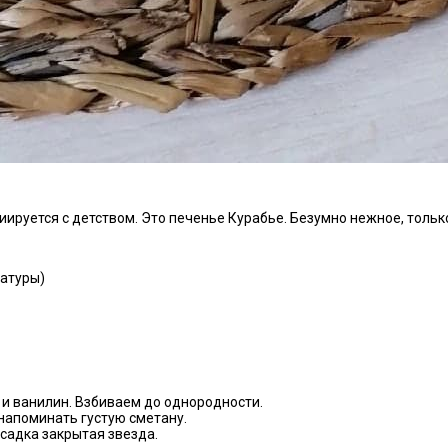
иируется с детством. Это печенье Курабье. Безумно нежное, толь
ратуры)
 и ванилин. Взбиваем до однородности.
 напоминать густую сметану.
садка закрытая звезда.