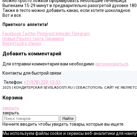
Можно просто ложкой сформировать небольшие печеньица.
Выпекаем 15-29 минут в предварительно разогретой духовке 180
Также в тесто можно добавить какао, если хотите шоколадное.
Вот и все.
Приятного аппетита!
Facebook
Twitter
Pinterest
linkedin
Telegram
Новые
Рецепт торта Тирамису
Вернуться к списку
Добавить комментарий
Для отправки комментария вам необходимо
авторизоваться
.
Контакты для быстрой связи
Телефон:
+7 (978) 229-13-51
2025 | КОНДИТЕРСКАЯ SEVSLADOSTI.RU | СЕВАСТОПОЛЬ. САЙТ НЕ ЯВЛЯЕ
Корзина
закрыть
закрыть
Найти
Начните вводить чтобы увидеть товары, которые вы ищете.
Мы используем файлы cookie и сервисы веб-аналитики для наилуч