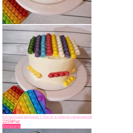
Бисквитный медовик с Поп ит и чёрной смородиной
2250
₽\кг
Заказать