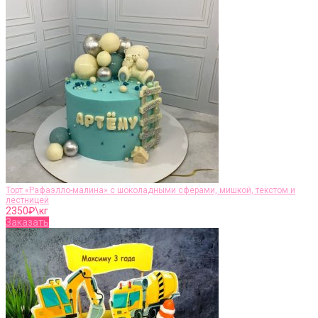
Торт «Рафаэлло-малина» c шоколадными сферами, мишкой, текстом и
лестницей
2350
₽\кг
Заказать