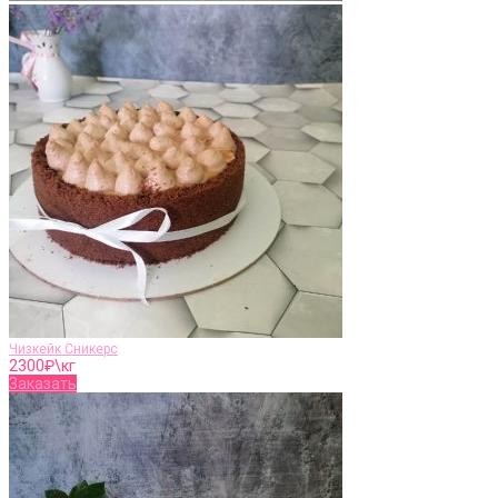
Чизкейк Сникерс
2300
₽\кг
Заказать