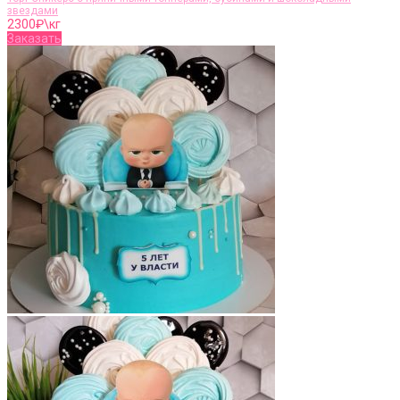
звездами
2300
₽\кг
Заказать