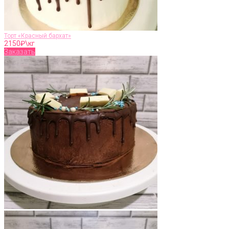
Торт «Красный бархат»
2150
₽\кг
Заказать