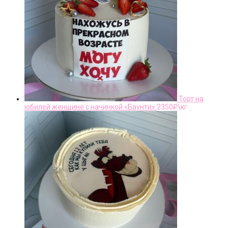
Торт на
юбилей женщине с начинкой «Баунти»
2350
₽\кг