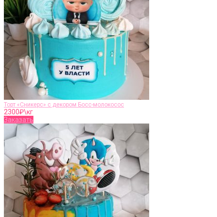
Торт «Сникерс» с декором Босс-молокосос
2300
₽\кг
Заказать