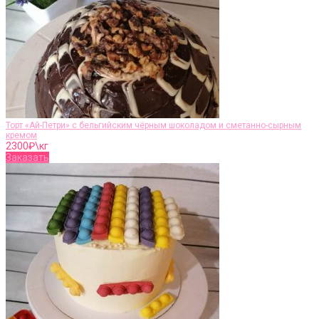
Торт «Ай-Петри» с бельгийским чёрным шоколадом и сметанно-сырным
кремом
2300
₽\кг
Заказать