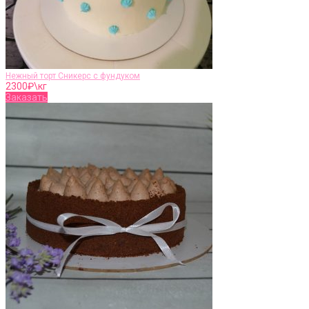
Нежный торт Сникерс с фундуком
2300
₽\кг
Заказать