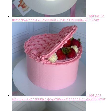
Торт на 12
лет с приколом и начинкой «Пряная вишня»
2350
₽\кг
Торт для
женщины корзинка с фруктами «Фереро Роше»
2350
₽\кг