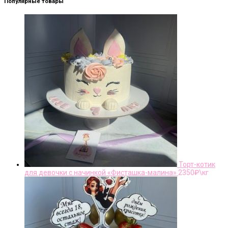
Популярные товары
Торт-котик
для девочки с начинкой «Фисташка-малина»
2350
₽\кг