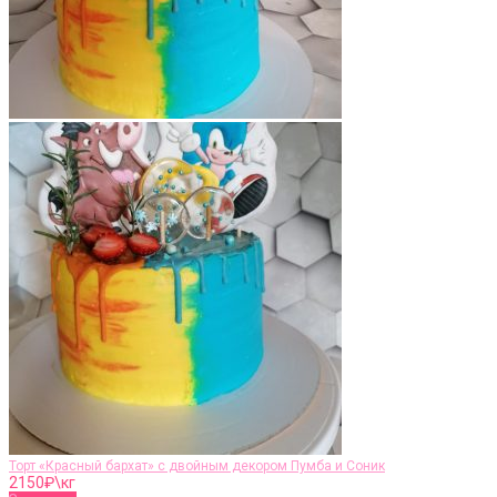
Торт «Красный бархат» с двойным декором Пумба и Соник
2150
₽\кг