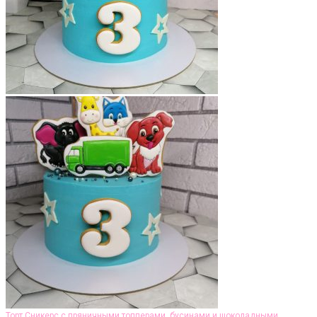
Торт Сникерс с пряничными топперами, бусинами и шоколадными