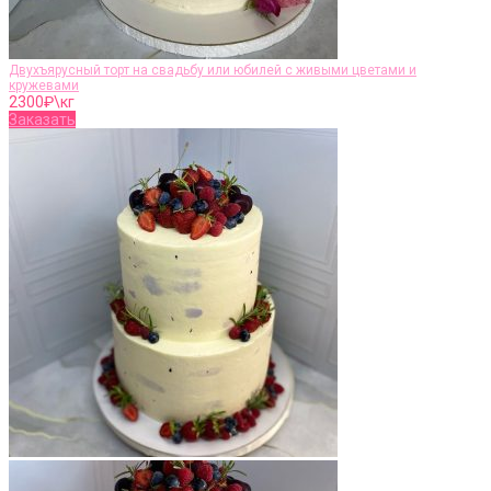
Двухъярусный торт на свадьбу или юбилей с живыми цветами и
кружевами
2300
₽\кг
Заказать