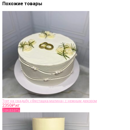
Похожие товары
Торт на свадьбу «Фисташка-малина» с нежным декором
2350
₽\кг
Заказать