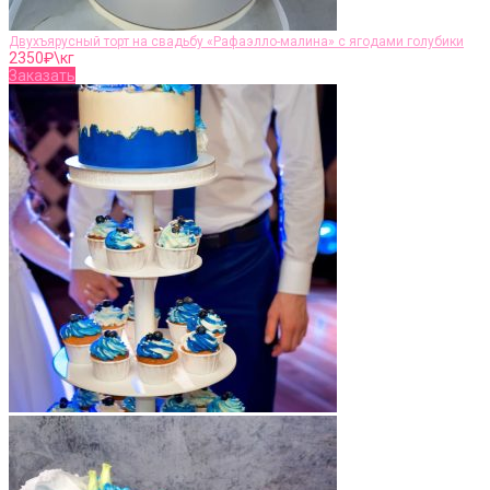
Двухъярусный торт на свадьбу «Рафаэлло-малина» с ягодами голубики
2350
₽\кг
Заказать