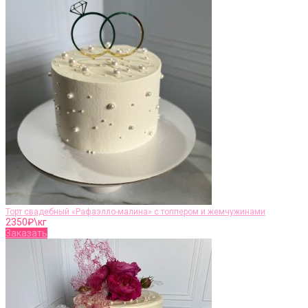
Торт свадебный «Рафаэлло-малина» с топпером и жемчужинами
2350
₽\кг
Заказать