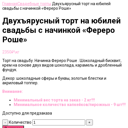
Главная
Свадебные торты
Двухъярусный торт на юбилей
свадьбы с начинкой «Фереро Роше»
Двухъярусный торт на юбилей
свадьбы с начинкой «Фереро
Роше»
2350
₽\кг
Торт на свадьбу. Начинка Фереро Роше . Шоколадный бисквит,
крем на основе двух видов шоколада, карамель и дробленный
фундук.
Декор: шоколадные сферы и буквы, золотые блестки и
акриловый топпер.
Внимание:
Минимальный вес торта на заказ - 2 кг!!!
Минимальное количество капкейков/пирожных - 9 шт!!!
Доступно для предзаказа
Количество