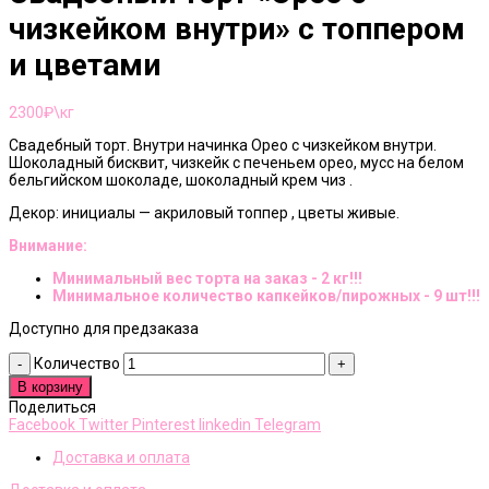
чизкейком внутри» с топпером
и цветами
2300
₽\кг
Свадебный торт. Внутри начинка Орео с чизкейком внутри.
Шоколадный бисквит, чизкейк с печеньем орео, мусс на белом
бельгийском шоколаде, шоколадный крем чиз .
Декор: инициалы — акриловый топпер , цветы живые.
Внимание:
Минимальный вес торта на заказ - 2 кг!!!
Минимальное количество капкейков/пирожных - 9 шт!!!
Доступно для предзаказа
Количество
В корзину
Поделиться
Facebook
Twitter
Pinterest
linkedin
Telegram
Доставка и оплата