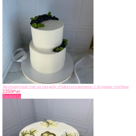
Двухъярусный торт на свадьбу «Рафаэлло-малина» с ягодами голубики
2350
₽\кг
Заказать