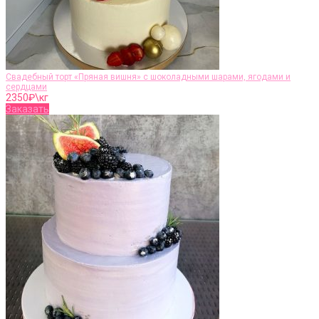
Свадебный торт «Пряная вишня» с шоколадными шарами, ягодами и
сердцами
2350
₽\кг
Заказать