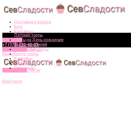
Доставка и оплата
Блог
Контакты
Детские торты
Торты на День рождения
Вконтакте
Торты на юбилей
+7 (978) 229-13-51
Свадебные торты
0
элементов
/
0
₽\кг
Бенто-торты
Меню
Капкейки
Рулеты
Пирожные
0
элементов
/
0
₽\кг
+7 (978) 229-13-51
Вконтакте