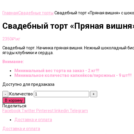
Нажмите, чтобы увеличить
Главная
Свадебные торты
Свадебный торт «Пряная вишня» с шок
Свадебный торт «Пряная вишня
2350
₽\кг
Свадебный торт. Начинка пряная вишня. Нежный шоколадный бис
ягоды клубники и сердца.
Внимание:
Минимальный вес торта на заказ - 2 кг!!!
Минимальное количество капкейков/пирожных - 9 шт!!!
Доступно для предзаказа
Количество
В корзину
Поделиться
Facebook
Twitter
Pinterest
linkedin
Telegram
Доставка и оплата
Доставка и оплата