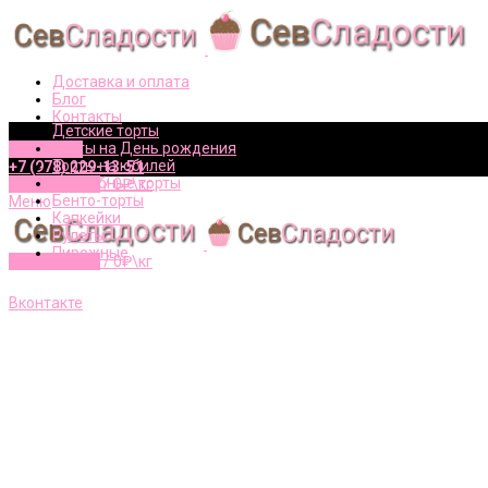
Доставка и оплата
Блог
Контакты
Детские торты
Торты на День рождения
Вконтакте
Торты на юбилей
+7 (978) 229-13-51
Свадебные торты
0
элементов
/
0
₽\кг
Бенто-торты
Меню
Капкейки
Рулеты
Пирожные
0
элементов
/
0
₽\кг
+7 (978) 229-13-51
Вконтакте